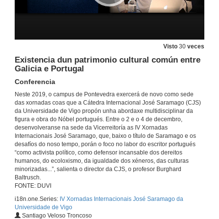
Presentación dos compoñentes da mesa: José Saramago e os desafíos da noso tempo
2 de dec. de 2019
A obra literaria de José Saramago e a súa intervención pública
Visto
30
veces
Conferencia
Existencia dun patrimonio cultural común entre
2 de dec. de 2019
Galicia e Portugal
Conferencia
Xurdimento da Cátedra Extraordinaria José Saramago na UNAM
Neste 2019, o campus de Pontevedra exercerá de novo como sede
Conferencia
das xornadas coas que a Cátedra Internacional José Saramago (CJS)
2 de dec. de 2019
da Universidade de Vigo propón unha abordaxe multidisciplinar da
figura e obra do Nóbel portugués. Entre o 2 e o 4 de decembro,
desenvolveranse na sede da Vicerreitoría as IV Xornadas
A Cátedra José Saramago da UAB
Internacionais José Saramago, que, baixo o título de Saramago e os
Conferencia
desafíos do noso tempo, porán o foco no labor do escritor portugués
2 de dec. de 2019
“como activista político, como defensor incansable dos dereitos
humanos, do ecoloxismo, da igualdade dos xéneros, das culturas
minorizadas...”, salienta o director da CJS, o profesor Burghard
Rolda de preguntas. José Saramago e os desafíos da noso tempo
Baltrusch.
FONTE: DUVI
2 de dec. de 2019
i18n.one.Series:
IV Xornadas Internacionais José Saramago da
Universidade de Vigo
Santiago Veloso Troncoso
Presentación dos compoñentes da mesa: Galicia e o mundo lusófono