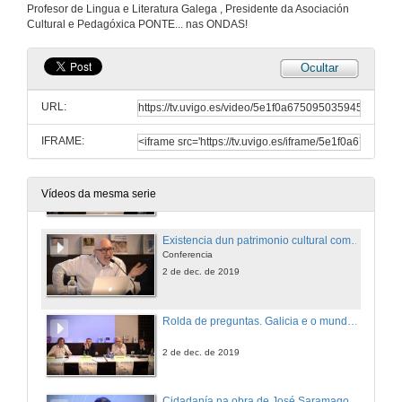
Profesor de Lingua e Literatura Galega , Presidente da Asociación
Cultural e Pedagóxica PONTE... nas ONDAS!
2 de dec. de 2019
Ocultar
Rede da Galilusofonia
Conferencia
URL:
2 de dec. de 2019
IFRAME:
Uma História para o S.XXI
Conferencia
2 de dec. de 2019
Vídeos da mesma serie
Existencia dun patrimonio cultural común entre Galicia e Portugal
Conferencia
2 de dec. de 2019
Rolda de preguntas. Galicia e o mundo lusófono
2 de dec. de 2019
Cidadanía na obra de José Saramago. Unha reflexión a partir dos valores presentes no Ensaio sobre a Cegueira