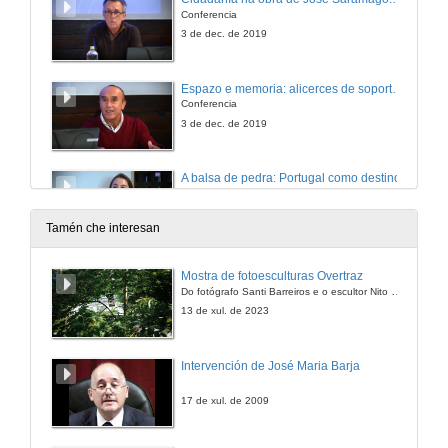
Conferencia
3 de dec. de 2019
Espazo e memoria: alicerces de soporte na defensa de valores éticos
Conferencia
3 de dec. de 2019
A balsa de pedra: Portugal como destino
Conferencia
3 de dec. de 2019
Tamén che interesan
Rolda de preguntas. Estudos Saramaguianos 1
Mostra de fotoesculturas Overtraz
Do fotógrafo Santi Barreiros e o escultor Nito Contreras.
3 de dec. de 2019
13 de xul. de 2023
Presentación de José Eiras Martínez e Noa Castro Lema
Intervención de José Maria Barja
3 de dec. de 2019
17 de xul. de 2009
Embargo