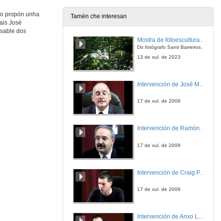
2 de dec. de 2019
go propón unha
Tamén che interesan
ais José
Presentación dos compoñentes da mesa: Galicia e o mundo lusófono
nsable dos
Mostra de fotoesculturas Overtraz
2 de dec. de 2019
Do fotógrafo Santi Barreiros e o escultor Nito Contreras.
13 de xul. de 2023
Rede da Galilusofonia
Conferencia
Intervención de José Maria Barja
2 de dec. de 2019
17 de xul. de 2009
Uma História para o S.XXI
Conferencia
Intervención de Ramón Villlares
2 de dec. de 2019
17 de xul. de 2009
Existencia dun patrimonio cultural común entre Galicia e Portugal
Conferencia
Intervención de Craig Patterson
2 de dec. de 2019
17 de xul. de 2009
Rolda de preguntas. Galicia e o mundo lusófono
Intervención de Anxo Lorenzo
2 de dec. de 2019