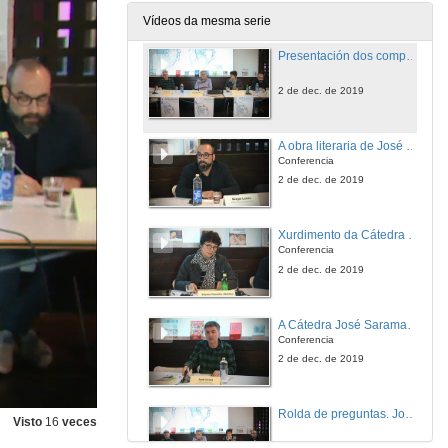
2 de dec. de 2019
Vídeos da mesma serie
Presentación dos compoñentes da mesa: José Saramago e os desafíos da noso tempo
2 de dec. de 2019
A obra literaria de José Saramago e a súa intervención pública
Conferencia
2 de dec. de 2019
Xurdimento da Cátedra Extraordinaria José Saramago na UNAM
Conferencia
2 de dec. de 2019
A Cátedra José Saramago da UAB
Conferencia
2 de dec. de 2019
Rolda de preguntas. José Saramago e os desafíos da noso tempo
Visto
16
veces