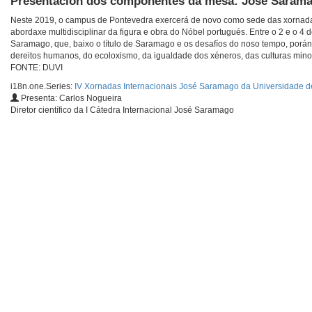
Presentación dos compoñentes da mesa: José Sarama
Neste 2019, o campus de Pontevedra exercerá de novo como sede das xornada
abordaxe multidisciplinar da figura e obra do Nóbel portugués. Entre o 2 e o 4
Saramago, que, baixo o título de Saramago e os desafíos do noso tempo, porán o
dereitos humanos, do ecoloxismo, da igualdade dos xéneros, das culturas minoriz
FONTE: DUVI
i18n.one.Series:
IV Xornadas Internacionais José Saramago da Universidade d
Presenta: Carlos Nogueira
Diretor científico da I Cátedra Internacional José Saramago