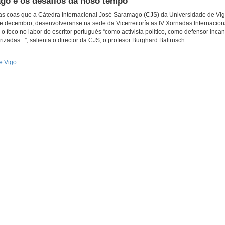
go e os desafíos da noso tempo
s coas que a Cátedra Internacional José Saramago (CJS) da Universidade de Vi
 de decembro, desenvolveranse na sede da Vicerreitoría as IV Xornadas Internacion
 foco no labor do escritor portugués “como activista político, como defensor inca
adas...”, salienta o director da CJS, o profesor Burghard Baltrusch.
e Vigo