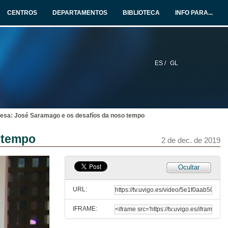
2 de dec. de 2019
CENTROS
DEPARTAMENTOS
BIBLIOTECA
INFO PARA...
Intervención de Jorge Soto Carballo
2 de dec. de 2019
ES /
GL
Presentación de Grian A. Cutanda
2 de dec. de 2019
esa: José Saramago e os desafíos da noso tempo
Extinction Rebellion: Seguindo os pasos de Saramago
Conferencia
 tempo
2 de dec. de 2019
2 de dec. de 2019
Waterloo Uprising Extinction Rebellion
Ocultar
2 de dec. de 2019
URL:
IFRAME:
Rolda de preguntas. Extinction Rebellion: Seguindo os pasos de Saramago