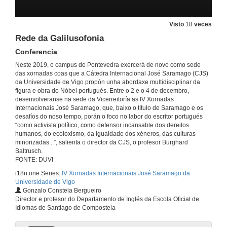
Rolda de preguntas. Extinction Rebellion: Seguindo os pasos de Saramago
Visto
18
veces
2 de dec. de 2019
Rede da Galilusofonia
Conferencia
Presentación dos compoñentes da mesa: José Saramago e os desafíos da noso tempo
Neste 2019, o campus de Pontevedra exercerá de novo como sede
das xornadas coas que a Cátedra Internacional José Saramago (CJS)
2 de dec. de 2019
da Universidade de Vigo propón unha abordaxe multidisciplinar da
figura e obra do Nóbel portugués. Entre o 2 e o 4 de decembro,
desenvolveranse na sede da Vicerreitoría as IV Xornadas
A obra literaria de José Saramago e a súa intervención pública
Internacionais José Saramago, que, baixo o título de Saramago e os
Conferencia
desafíos do noso tempo, porán o foco no labor do escritor portugués
2 de dec. de 2019
“como activista político, como defensor incansable dos dereitos
humanos, do ecoloxismo, da igualdade dos xéneros, das culturas
minorizadas...”, salienta o director da CJS, o profesor Burghard
Xurdimento da Cátedra Extraordinaria José Saramago na UNAM
Baltrusch.
Conferencia
FONTE: DUVI
2 de dec. de 2019
i18n.one.Series:
IV Xornadas Internacionais José Saramago da
Universidade de Vigo
Gonzalo Constela Bergueiro
A Cátedra José Saramago da UAB
Director e profesor do Departamento de Inglés da Escola Oficial de
Conferencia
Idiomas de Santiago de Compostela
2 de dec. de 2019