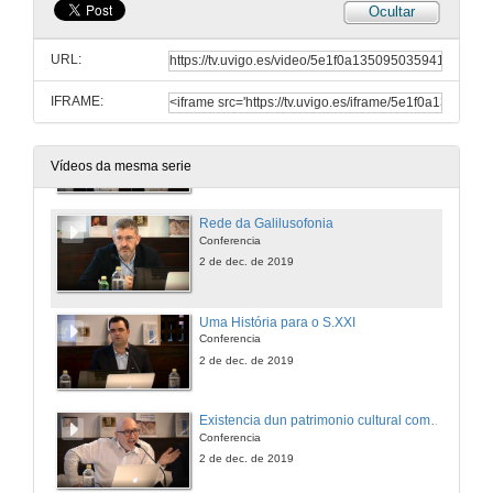
Ocultar
Rolda de preguntas. José Saramago e os desafíos da noso tempo
URL:
2 de dec. de 2019
IFRAME:
Presentación dos compoñentes da mesa: Galicia e o mundo lusófono
2 de dec. de 2019
Vídeos da mesma serie
Rede da Galilusofonia
Conferencia
2 de dec. de 2019
Uma História para o S.XXI
Conferencia
2 de dec. de 2019
Existencia dun patrimonio cultural común entre Galicia e Portugal
Conferencia
2 de dec. de 2019