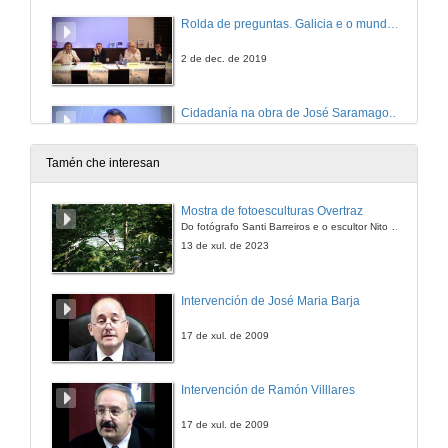
Rolda de preguntas. Galicia e o mundo lusófono
2 de dec. de 2019
Cidadanía na obra de José Saramago. Unha reflexión a partir dos valores presentes no Ensaio sobre a Cegueira
Conferencia
3 de dec. de 2019
Tamén che interesan
Espazo e memoria: alicerces de soporte na defensa de valores éticos
Mostra de fotoesculturas Overtraz
Conferencia
Do fotógrafo Santi Barreiros e o escultor Nito Contreras.
3 de dec. de 2019
13 de xul. de 2023
A balsa de pedra: Portugal como destino
Intervención de José Maria Barja
Conferencia
3 de dec. de 2019
17 de xul. de 2009
Rolda de preguntas. Estudos Saramaguianos 1
Intervención de Ramón Villlares
3 de dec. de 2019
17 de xul. de 2009