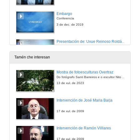
Embargo
Conferencia
3 de dec. de 2019
Presentación de: Uxue Reinoso Roldán, Amy Egan, Iker Orueta Esparza, Laida Ruiz Juarros, Judit Porto Mariño
3 de dec. de 2019
Tamén che interesan
A Desforra
Mostra de fotoesculturas Overtraz
Do fotógrafo Santi Barreiros e o escultor Nito Contreras.
3 de dec. de 2019
13 de xul. de 2023
Rolda de preguntas. A Desforra
Intervención de José Maria Barja
3 de dec. de 2019
17 de xul. de 2009
A viaxe do elefante
Intervención de Ramón Villlares
3 de dec. de 2019
17 de xul. de 2009