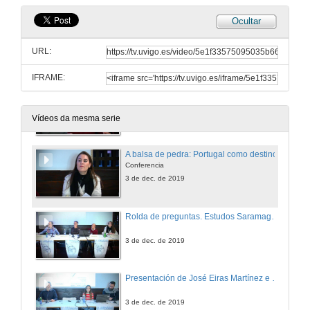
Ocultar
Cidadanía na obra de José Saramago. Unha reflexión a partir dos valores presentes no Ensaio sobre a Cegueira
Conferencia
URL:
3 de dec. de 2019
IFRAME:
Espazo e memoria: alicerces de soporte na defensa de valores éticos
Conferencia
3 de dec. de 2019
Vídeos da mesma serie
A balsa de pedra: Portugal como destino
Conferencia
3 de dec. de 2019
Rolda de preguntas. Estudos Saramaguianos 1
3 de dec. de 2019
Presentación de José Eiras Martínez e Noa Castro Lema
3 de dec. de 2019