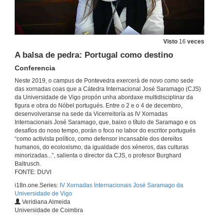
Presentación dos compoñentes da mesa: Galicia e o mundo lusófono
2 de dec. de 2019
Visto
16
veces
A balsa de pedra: Portugal como destino
Rede da Galilusofonia
Conferencia
Conferencia
Neste 2019, o campus de Pontevedra exercerá de novo como sede
2 de dec. de 2019
das xornadas coas que a Cátedra Internacional José Saramago (CJS)
da Universidade de Vigo propón unha abordaxe multidisciplinar da
figura e obra do Nóbel portugués. Entre o 2 e o 4 de decembro,
Uma História para o S.XXI
desenvolveranse na sede da Vicerreitoría as IV Xornadas
Conferencia
Internacionais José Saramago, que, baixo o título de Saramago e os
2 de dec. de 2019
desafíos do noso tempo, porán o foco no labor do escritor portugués
“como activista político, como defensor incansable dos dereitos
humanos, do ecoloxismo, da igualdade dos xéneros, das culturas
Existencia dun patrimonio cultural común entre Galicia e Portugal
minorizadas...”, salienta o director da CJS, o profesor Burghard
Conferencia
Baltrusch.
2 de dec. de 2019
FONTE: DUVI
i18n.one.Series:
IV Xornadas Internacionais José Saramago da
Universidade de Vigo
Rolda de preguntas. Galicia e o mundo lusófono
Veridiana Almeida
Universidade de Coimbra
2 de dec. de 2019