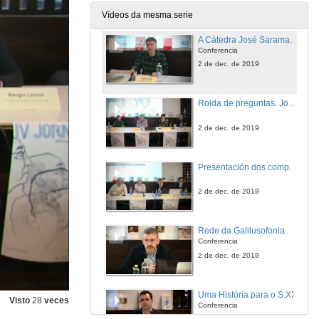
2 de dec. de 2019
Vídeos da mesma serie
A Cátedra José Saramago da UAB
Conferencia
2 de dec. de 2019
Rolda de preguntas. José Saramago e os desafíos da noso tempo
2 de dec. de 2019
Presentación dos compoñentes da mesa: Galicia e o mundo lusófono
2 de dec. de 2019
Rede da Galilusofonia
Conferencia
2 de dec. de 2019
Uma História para o S.XXI
Visto
28
veces
Conferencia
2 de dec. de 2019