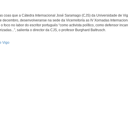
s coas que a Cátedra Internacional José Saramago (CJS) da Universidade de Vi
 de decembro, desenvolveranse na sede da Vicerreitoría as IV Xornadas Internacion
 foco no labor do escritor portugués “como activista político, como defensor inca
adas...”, salienta o director da CJS, o profesor Burghard Baltrusch.
e Vigo