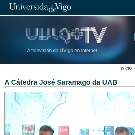
A televisión da UVigo en Internet
INICIO
A Cátedra José Saramago da UAB