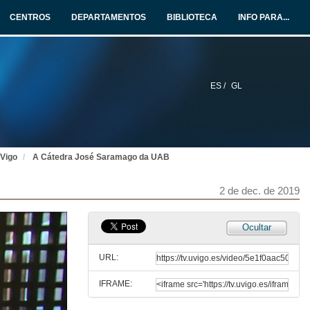
2 de dec. de 2019
CENTROS
DEPARTAMENTOS
BIBLIOTECA
INFO PARA...
Waterloo Uprising Extinction Rebellion
2 de dec. de 2019
ES /
GL
Rolda de preguntas. Extinction Rebellion: Seguindo os pasos de Saramago
2 de dec. de 2019
 Vigo
A Cátedra José Saramago da UAB
Presentación dos compoñentes da mesa: José Saramago e os desafíos da noso tempo
2 de dec. de 2019
2 de dec. de 2019
A obra literaria de José Saramago e a súa intervención pública
Ocultar
Conferencia
2 de dec. de 2019
URL:
IFRAME:
Xurdimento da Cátedra Extraordinaria José Saramago na UNAM
Conferencia