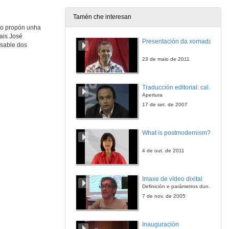
Tamén che interesan
go propón unha
Existencia dun patrimonio cultural común entre Galicia e Portugal
ais José
Conferencia
Presentación da xornada
nsable dos
2 de dec. de 2019
23 de maio de 2011
Rolda de preguntas. Galicia e o mundo lusófono
Traducción editorial: calidade e xestión de proxectos
2 de dec. de 2019
Apertura
17 de set. de 2007
Cidadanía na obra de José Saramago. Unha reflexión a partir dos valores presentes no Ensaio sobre a Cegueira
Conferencia
What is postmodernism?
3 de dec. de 2019
4 de out. de 2011
Espazo e memoria: alicerces de soporte na defensa de valores éticos
Conferencia
Imaxe de vídeo dixital
3 de dec. de 2019
Definición e parámetros dunha imaxe dixital. Resolución e Aspecto. Profundidade da cor. Compresión. Frame por segundo. Entrelazado. Campos, cadros
7 de nov. de 2005
A balsa de pedra: Portugal como destino
Conferencia
Inauguración
3 de dec. de 2019