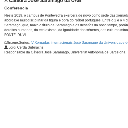
A Cátedra José Saramago da UAB
Conferencia
Neste 2019, o campus de Pontevedra exercerá de novo como sede das xornada
abordaxe multidisciplinar da figura e obra do Nóbel portugués. Entre o 2 e o 4
Saramago, que, baixo o título de Saramago e os desafíos do noso tempo, porán o
dereitos humanos, do ecoloxismo, da igualdade dos xéneros, das culturas minoriz
FONTE: DUVI
i18n.one.Series:
IV Xornadas Internacionais José Saramago da Universidade d
Jordi Cerdà Subirachs
Responsable da Cátedra José Saramago, Universitat Autónoma de Barcelona