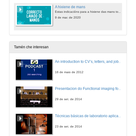
A hixiene de mans
Estas indicacións para a hixiene das mans tomáronse das directrices da OMS sobre a hixiene das mans na atención sanitaria para engadir un valor á optimización na estratexia da hixiene de mans.
9 de mar. de 2020
Tamén che interesan
An introduction to CV’s, letters, and job searching
16 de maio de 2012
Presentacion do Functional imaging for improving Adaptive Radiotherapy Workshop
29 de set. de 2014
Técnicas básicas de laboratorio aplicadas á bioloxía
23 de set. de 2014