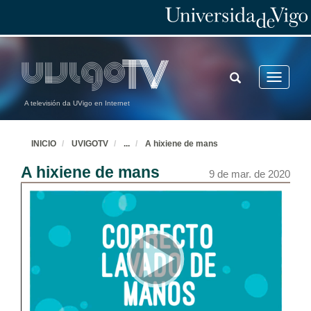
TOGGLE
Toggle
SEARCH
navigatio
A televisión da UVigo en Internet
INICIO
UVIGOTV
...
A hixiene de mans
A hixiene de mans
9 de mar. de 2020