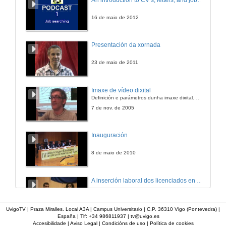
16 de maio de 2012
Presentación da xornada
23 de maio de 2011
Imaxe de vídeo dixital
Definición e parámetros dunha imaxe dixital. Resolución e Aspecto. Profundidade da cor. Compresión. Frame por segundo. Entrelazado. Campos, cadros
7 de nov. de 2005
Inauguración
8 de maio de 2010
A inserción laboral dos licenciados en Ciencias do Mar: a carreira investigadora
15 de maio de 2006
UvigoTV | Praza Miralles. Local A3A | Campus Universitario | C.P. 36310 Vigo (Pontevedra) |
España | Tlf: +34 986811937 |
tv@uvigo.es
Accesibilidade
|
Aviso Legal
|
Condicións de uso
|
Política de cookies
Apertura do acto