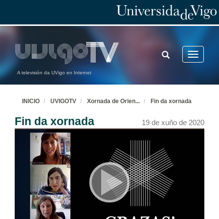
TOGGLE
Toggle
SEARCH
navigatio
A televisión da UVigo en Internet
INICIO
UVIGOTV
Xornada de Orien
...
Fin da xornada
Fin da xornada
19 de xuño de 2020