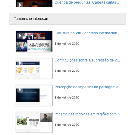
Quenda de preguntas: Cadeas curtas de alimentación
26 de xuño de 2014
Tamén che interesan
Presentación: Banca ética
Clausura do VIII Congreso Internacional de Agroecoloxía
26 de xuño de 2014
3 de xul. de 2020
Alternativas Económicas de base cidadá: o proxecto Fiare-Banca Ética
Contribuições sobre a supressão de vegetação ocasionada pela implantação de parque eólico no semiárido nordestino
26 de xuño de 2014
3 de xul. de 2020
Coop57, el ahorro ético al servicio de la economía solidária gallega
Percepção de impactos na paisagem acerca da implantação de parques eólicos em Caetés – Pernambuco no nordeste brasileiro
26 de xuño de 2014
3 de xul. de 2020
AIS O Peto: Microfinanzas éticas
Impacto das rodovias em regiões com sistemas agroflorestais circundantes
26 de xuño de 2014
3 de xul. de 2020