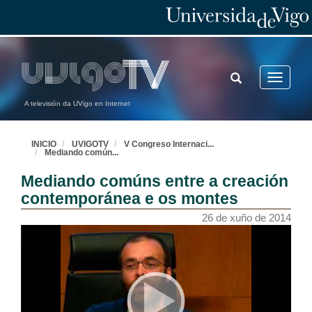
TOGGLE
Toggle
SEARCH
navigatio
A televisión da UVigo en Internet
INICIO
UVIGOTV
V Congreso Internaci
...
Mediando común
...
Mediando comúns entre a creación
contemporánea e os montes
26 de xuño de 2014