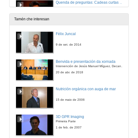
Quenda de preguntas: Cadeas curtas de alimentación
26 de xuño de 2014
Tamén che interesan
Presentación: Banca ética
Félix Juncal
26 de xuño de 2014
9 de set. de 2014
Alternativas Económicas de base cidadá: o proxecto Fiare-Banca Ética
Benvida e presentación da xornada
Intervención de Jesús Manuel Míguez, Decano da Facultade de Bioloxía
26 de xuño de 2014
20 de abr. de 2018
Coop57, el ahorro ético al servicio de la economía solidária gallega
Nutrición orgánica con auga de mar
26 de xuño de 2014
15 de maio de 2006
AIS O Peto: Microfinanzas éticas
3D GPR Imaging
Primeira Parte
26 de xuño de 2014
1 de feb. de 2007