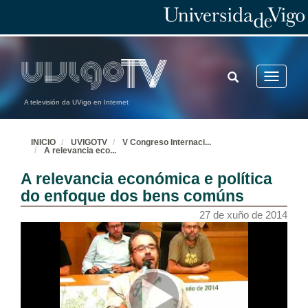
TOGGLE
Toggle
SEARCH
navigatio
A televisión da UVigo en Internet
INICIO
UVIGOTV
V Congreso Internaci
...
A relevancia eco
...
A relevancia económica e política
do enfoque dos bens comúns
27 de xuño de 2014