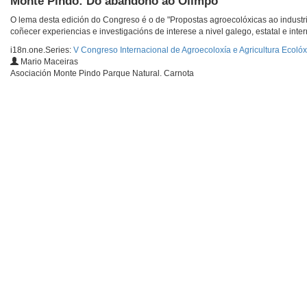
Monte Pindo: Do abandono ao Olimpo
O lema desta edición do Congreso é o de "Propostas agroecolóxicas ao industr
coñecer experiencias e investigacións de interese a nivel galego, estatal e inter
i18n.one.Series:
V Congreso Internacional de Agroecoloxía e Agricultura Ecolóx
Mario Maceiras
Asociación Monte Pindo Parque Natural. Carnota