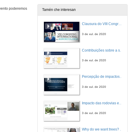
26 de xuño de 2014
 evento poderemos
Tamén che interesan
Presentación: Banca ética
Clausura do VIII Congreso Internacional de Agroecoloxía
26 de xuño de 2014
3 de xul. de 2020
Alternativas Económicas de base cidadá: o proxecto Fiare-Banca Ética
Contribuições sobre a supressão de vegetação ocasionada pela implantação de parque eólico no semiárido nordestino
26 de xuño de 2014
3 de xul. de 2020
Coop57, el ahorro ético al servicio de la economía solidária gallega
Percepção de impactos na paisagem acerca da implantação de parques eólicos em Caetés – Pernambuco no nordeste brasileiro
26 de xuño de 2014
3 de xul. de 2020
AIS O Peto: Microfinanzas éticas
Impacto das rodovias em regiões com sistemas agroflorestais circundantes
26 de xuño de 2014
3 de xul. de 2020
Quenda de preguntas: Banca ética
Why do we want trees? potential for improvement in food and income in brazilian rural settlements