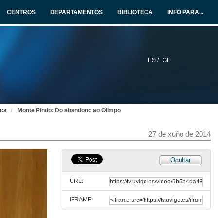
CENTROS
DEPARTAMENTOS
BIBLIOTECA
INFO PARA...
ES /
GL
ica
Monte Pindo: Do abandono ao Olimpo
27 de xuño de 2014
Ocultar
URL:
IFRAME: