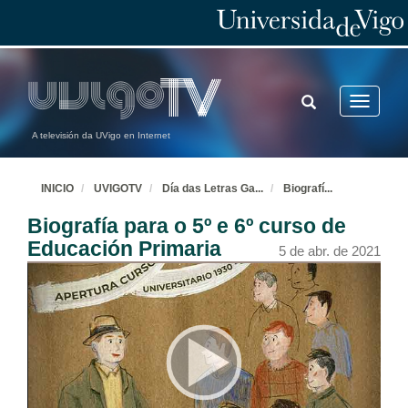
TOGGLE
Toggle
SEARCH
navigatio
A televisión da UVigo en Internet
INICIO
UVIGOTV
Día das Letras Ga
...
Biografí
...
Biografía para o 5º e 6º curso de
Educación Primaria
5 de abr. de 2021