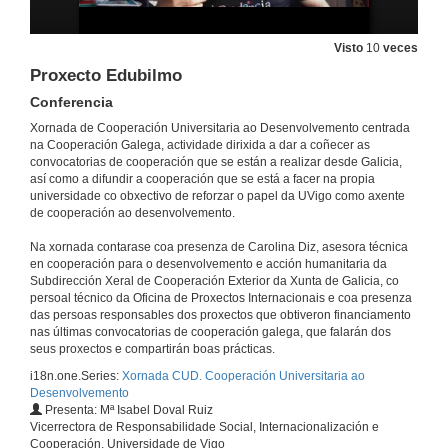
Visto
10
veces
Proxecto Edubilmo
Conferencia
Xornada de Cooperación Universitaria ao Desenvolvemento centrada
na Cooperación Galega, actividade dirixida a dar a coñecer as
convocatorias de cooperación que se están a realizar desde Galicia,
así como a difundir a cooperación que se está a facer na propia
universidade co obxectivo de reforzar o papel da UVigo como axente
de cooperación ao desenvolvemento.
Na xornada contarase coa presenza de Carolina Diz, asesora técnica
en cooperación para o desenvolvemento e acción humanitaria da
Presentación e contexto
Subdirección Xeral de Cooperación Exterior da Xunta de Galicia, co
persoal técnico da Oficina de Proxectos Internacionais e coa presenza
1 de xuño de 2021
das persoas responsables dos proxectos que obtiveron financiamento
nas últimas convocatorias de cooperación galega, que falarán dos
seus proxectos e compartirán boas prácticas.
As convocatorias públicas de proxectos de cooperación universitaria para o desenvolvemento da Xunta de Galicia
i18n.one.Series:
Xornada CUD. Cooperación Universitaria ao
Conferencia
Desenvolvemento
1 de xuño de 2021
Presenta: Mª Isabel Doval Ruiz
Vicerrectora de Responsabilidade Social, Internacionalización e
Cooperación, Universidade de Vigo