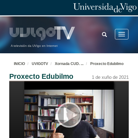
TOGGLE
Toggle
SEARCH
navigatio
A televisión da UVigo en Internet
INICIO
UVIGOTV
Xornada CUD.
...
Proxecto Edubilmo
Proxecto Edubilmo
1 de xuño de 2021