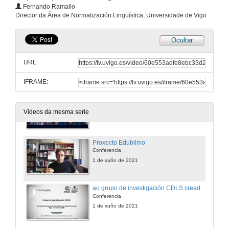
Quenda de preguntas. As convocatorias públicas de proxectos de cooperación universitaria para o desenvolvemento da Xunta de Galicia
Fernando Ramallo
Director da Área de Normalización Lingüística, Universidade de Vigo
1 de xuño de 2021
Ocultar
Proxecto Melinco
Conferencia
URL:
1 de xuño de 2021
IFRAME:
Procedemento na UVigo para a presentación de solicitudes de proxectos de cooperación no exterior e de proxectos de investigación e creación de grupos de investigación en materia de cooperación para o desenvolvemento
Conferencia
Vídeos da mesma serie
1 de xuño de 2021
Proxecto Edubilmo
Conferencia
1 de xuño de 2021
ao grupo de investigación CDLS creado ao abeiro da convocatoria de investigación e grupos de investigación para o desenvolvemento
Conferencia
1 de xuño de 2021