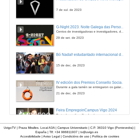
7 de xul. de 2023
G-Night 2023. Noite Galega das Persoas Investigadoras. Conciencias creativas
Centos de investigadoras e investigadores, decenas de actividades e sete cidades
29 de set. de 2023
Bó Nadal! estudantado internacional da Universidade de Vigo
15 de dec. de 2023
IV edición dos Premios Consello Social UVigo Humana
Durante a gala tamén se entregaron os galardóns aos mellores TFG e TFM en materia de Axenda 2030
21 de dec. de 2023
Feira EmpregoinCampus Vigo 2024
Preto de medio millar de alumnas e alumnos buscan coñecer máis de preto as oportunidades que lles achegan as arredor de medio cento de empresas que participan na edición viguesa da feira. Xunto coa visita aos stands, durante a feria desenvólvense varias actividades complementarias, como obradoiros, conversas, mesas redondas ou o pasaporte de empregabilidade, un espazo no que poderán recibir asesoramento sobre o seu CV.
29 de feb. de 2024
UvigoTV | Praza Miralles. Local A3A | Campus Universitario | C.P. 36310 Vigo (Pontevedra) |
España | Tlf: +34 986811937 |
tv@uvigo.es
Accesibilidade
|
Aviso Legal
|
Condicións de uso
|
Política de cookies
8M, Día Internacional da Muller. Premio Uviguala 2024