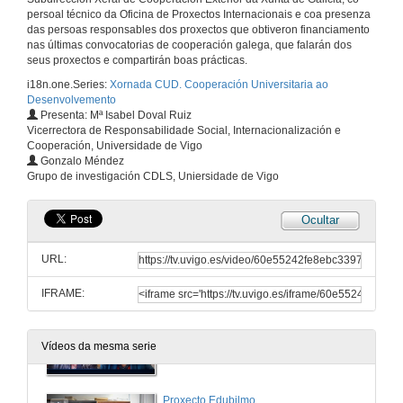
persoal técnico da Oficina de Proxectos Internacionais e coa presenza
1 de xuño de 2021
das persoas responsables dos proxectos que obtiveron financiamento
nas últimas convocatorias de cooperación galega, que falarán dos
seus proxectos e compartirán boas prácticas.
As convocatorias públicas de proxectos de cooperación universitaria para o desenvolvemento da Xunta de Galicia
i18n.one.Series:
Xornada CUD. Cooperación Universitaria ao
Conferencia
Desenvolvemento
1 de xuño de 2021
Presenta: Mª Isabel Doval Ruiz
Vicerrectora de Responsabilidade Social, Internacionalización e
Cooperación, Universidade de Vigo
Quenda de preguntas. As convocatorias públicas de proxectos de cooperación universitaria para o desenvolvemento da Xunta de Galicia
Gonzalo Méndez
Grupo de investigación CDLS, Uniersidade de Vigo
1 de xuño de 2021
Ocultar
Proxecto Melinco
Conferencia
URL:
1 de xuño de 2021
IFRAME:
Procedemento na UVigo para a presentación de solicitudes de proxectos de cooperación no exterior e de proxectos de investigación e creación de grupos de investigación en materia de cooperación para o desenvolvemento
Conferencia
Vídeos da mesma serie
1 de xuño de 2021
Proxecto Edubilmo