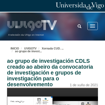
TOGGLE
Toggle
SEARCH
navigatio
A televisión da UVigo en Internet
INICIO
UVIGOTV
Xornada CUD.
...
ao grupo de invest
...
ao grupo de investigación CDLS
creado ao abeiro da convocatoria
de investigación e grupos de
investigación para o
desenvolvemento
1 de xuño de 2021