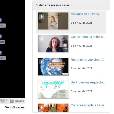
3 de nov. de 2021
Vídeos da mesma serie
Misterios da Historia
3 de nov. de 2021
Cartas dende a miña trincheira
3 de nov. de 2021
Reporteiros viaxeiros. A través do tempo
3 de nov. de 2021
De Profesión, Arqueólog@
3 de nov. de 2021
Como se adapta a Facultade á nova normalidade
Visto
9
veces
14 de xul. de 2020