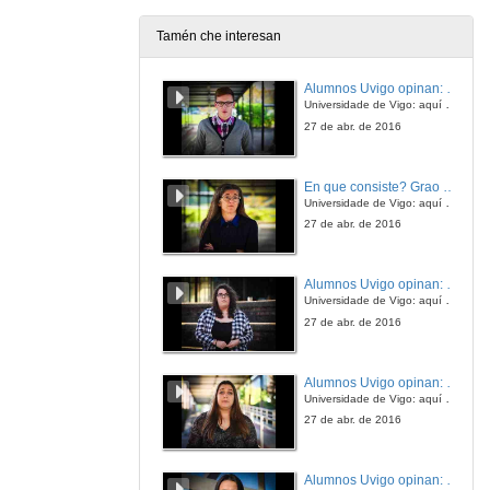
Tamén che interesan
Como se pode acceder ao Grao en Xeografía e Historia
Alumnos Uvigo opinan: Grao en Ciencias da Linguaxe e Estudos Literarios
14 de xul. de 2020
Universidade de Vigo: aquí todo é posible
27 de abr. de 2016
Que saídas profesionais ten o Grao en Xeografía e Historia
En que consiste? Grao en Ciencias da Linguaxe e Estudos Literarios
14 de xul. de 2020
Universidade de Vigo: aquí todo é posible
27 de abr. de 2016
Que aspectos salientarías do Grao en Xeografía e Historia
Alumnos Uvigo opinan: Grao en Linguas Estranxeiras
14 de xul. de 2020
Universidade de Vigo: aquí todo é posible
27 de abr. de 2016
Facultade de Historia
A pandemia non nos para
Alumnos Uvigo opinan: Grao en Linguas Estranxeiras
26 de maio de 2020
Universidade de Vigo: aquí todo é posible
27 de abr. de 2016
Facultade de Historia - Cleopatra
Alumnos Uvigo opinan: Grao en Linguas Estranxeiras
26 de maio de 2020