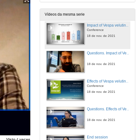
18 de nov. de 2021
Vídeos da mesma serie
Impact of Vespa velutina in the prevalence of endo and ectoparasites in experimental apiaries in Galiza (Iberian Peninsula)
Conference
18 de nov. de 2021
Questions. Impact of Vespa velutina in the prevalence of endo and ectoparasites in experimental apiaries in Galiza (Iberian Peninsula)
18 de nov. de 2021
Effects of Vespa velutina on pollinators and ecosystem services
Conference
18 de nov. de 2021
Questions. Effects of Vespa velutina on pollinators and ecosystem services
18 de nov. de 2021
End session
Visto
4
veces