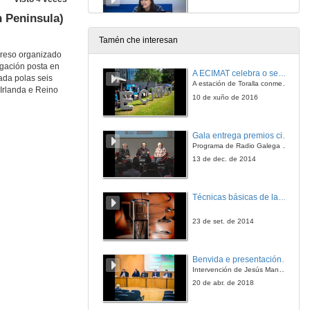
n Peninsula)
18 de nov. de 2021
Tamén che interesan
greso organizado
tigación posta en
A ECIMAT celebra o seu décimo aniversario
ada polas seis
A estación de Toralla conmemora a efeméride asinando un convenio coa Universidad del País Vasco
 Irlanda e Reino
10 de xuño de 2016
Gala entrega premios ciencia que conta 2014. Fundación Barrié
Programa de Radio Galega "Efervescencia"
13 de dec. de 2014
Técnicas básicas de laboratorio aplicadas á bioloxía
23 de set. de 2014
Benvida e presentación da xornada
Intervención de Jesús Manuel Míguez, Decano da Facultade de Bioloxía
20 de abr. de 2018