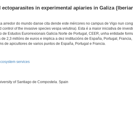
 ectoparasites in experimental apiaries in Galiza (Iberia
ática arredor do mundo danse cita dende este mércores no campus de Vigo nun con
d control of the invasive species vespa velutina). Esta é a maior iniciativa de inves
ro de Estudos Eurorrexionais Galicia Norte de Portugal, CEER, unha entidade form
 de 2,3 millóns de euros e implica a dez institucións de España, Portugal, Francia,
ns de apicultores de varios puntos de España, Portugal e Francia.
 ecosystem services
iversity of Santiago de Compostela. Spain