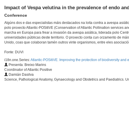
Impact of Vespa velutina in the prevalence of endo and
Conference
Algúns dos e das especialistas máis destacados na loita contra a avespa asi
polo proxecto Atlantic-POSitiVE (Conservation of Atlantic Pollination services an
marcha en Europa para frear a invasión da avespa asiática, liderada polo Cent
universidades públicas deste territorio. O proxecto conta cun orzamento de máis
Unido, coas que colaboran tamén outros vinte organismos, entre eles asociació
Fonte: DUVI
i18n.one.Series:
Atlantic-POSitiVE. Improving the protection of biodiversity and
Presenta: Breixo Marins
Coordinator of Atlantic Positive
Damián Dasilva
Science, Pathological Anatomy, Gynaecology and Obstetrics and Paediatrics. Un