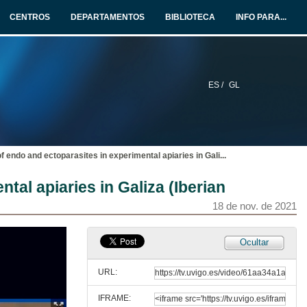
Conference
CENTROS
DEPARTAMENTOS
BIBLIOTECA
INFO PARA...
18 de nov. de 2021
Questions. In search of the invader’s nests: Tracking Asian hornets
18 de nov. de 2021
ES /
GL
Effectiveness and impact of traps and baits to capture V. velutina: A case study in Portugal
Conference
18 de nov. de 2021
f endo and ectoparasites in experimental apiaries in Gali
...
Questions. Effectiveness and impact of traps and baits to capture V. velutina: A case study in Portugal
tal apiaries in Galiza (Iberian
18 de nov. de 2021
18 de nov. de 2021
Economic impact of Vespa velutina on beekeeping socioecological units
Ocultar
Conference
18 de nov. de 2021
URL:
IFRAME:
Questions. Economic impact of Vespa velutina on beekeeping socioecological units