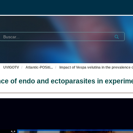
Buscar
Submit
UVIGOTV
Atlantic-POSiti
...
Impact of Vespa velutina in the prevalence o
ce of endo and ectoparasites in experimen