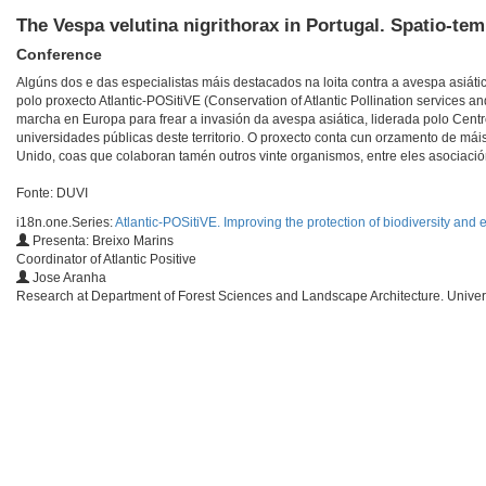
The Vespa velutina nigrithorax in Portugal. Spatio-tem
Conference
Algúns dos e das especialistas máis destacados na loita contra a avespa asi
polo proxecto Atlantic-POSitiVE (Conservation of Atlantic Pollination services an
marcha en Europa para frear a invasión da avespa asiática, liderada polo Cent
universidades públicas deste territorio. O proxecto conta cun orzamento de máis
Unido, coas que colaboran tamén outros vinte organismos, entre eles asociació
Fonte: DUVI
i18n.one.Series:
Atlantic-POSitiVE. Improving the protection of biodiversity and
Presenta: Breixo Marins
Coordinator of Atlantic Positive
Jose Aranha
Research at Department of Forest Sciences and Landscape Architecture. Univers