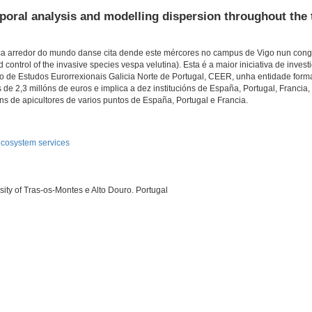
poral analysis and modelling dispersion throughout the t
ática arredor do mundo danse cita dende este mércores no campus de Vigo nun con
d control of the invasive species vespa velutina). Esta é a maior iniciativa de inves
ro de Estudos Eurorrexionais Galicia Norte de Portugal, CEER, unha entidade form
 de 2,3 millóns de euros e implica a dez institucións de España, Portugal, Francia,
ns de apicultores de varios puntos de España, Portugal e Francia.
 ecosystem services
ity of Tras-os-Montes e Alto Douro. Portugal