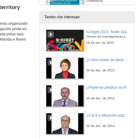
Conference
erritory
18 de nov. de 2021
Tamén che interesan
greso organizado
Questions. In search of the invader’s nests: Tracking Asian hornets
tigación posta en
G-Night 2023. Noite Galega das Persoas Investigadoras. Conciencias creativas
ada polas seis
18 de nov. de 2021
Centos de investigadoras e investigadores, decenas de actividades e sete cidades
 Irlanda e Reino
29 de set. de 2023
Effectiveness and impact of traps and baits to capture V. velutina: A case study in Portugal
Conference
¿Como matar de fame as bacterias?
18 de nov. de 2021
20 de dec. de 2012
Questions. Effectiveness and impact of traps and baits to capture V. velutina: A case study in Portugal
¿Pódense predicir os efectos polo achegamento á Terra dos asteroides?
18 de nov. de 2021
20 de dec. de 2012
Economic impact of Vespa velutina on beekeeping socioecological units
Conference
¿Cal é a situación actual do consumo cinematográfico?
18 de nov. de 2021
20 de dec. de 2012
Questions. Economic impact of Vespa velutina on beekeeping socioecological units