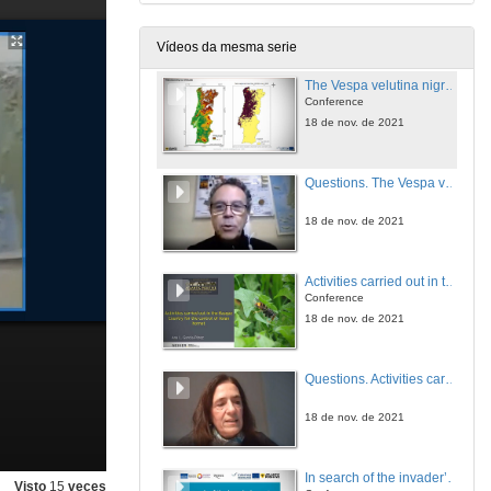
17 de nov. de 2021
Vídeos da mesma serie
The Vespa velutina nigrithorax in Portugal. Spatio-temporal analysis and modelling dispersion throughout the territory
Conference
18 de nov. de 2021
Questions. The Vespa velutina nigrithorax in Portugal. Spatio-temporal analysis and modelling dispersion throughout the territory
18 de nov. de 2021
Activities carried out in the Basque Country for the control of Asian hornet (Vespa velutina)
Conference
18 de nov. de 2021
Questions. Activities carried out in the Basque Country for the control of Asian hornet (Vespa velutina)
18 de nov. de 2021
In search of the invader’s nests: Tracking Asian hornets
Visto
15
veces