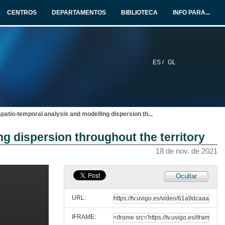
Conference
17 de nov. de 2021
CENTROS
DEPARTAMENTOS
BIBLIOTECA
INFO PARA...
Questions. Co-evolution and communication: honey bee defensive strategies against Vespa velutina
17 de nov. de 2021
ES /
GL
The Risk of Vespa velutina Establishing in Ireland
Conference
17 de nov. de 2021
 Spatio-temporal analysis and modelling dispersion th
...
Questions. The Risk of Vespa velutina Establishing in Ireland
ng dispersion throughout the territory
17 de nov. de 2021
18 de nov. de 2021
From the nest biology to the biocontrol of Vespa velutina
Ocultar
Conference
17 de nov. de 2021
URL:
IFRAME:
Questions. From the nest biology to the biocontrol of Vespa velutina