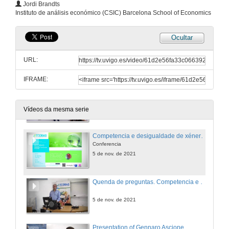
Jordi Brandts
Instituto de análisis económico (CSIC) Barcelona School of Economics
21 de xan. de 2022
Ocultar
The impact of group identity on social responsibility and welfare in experimental markets
Conference
URL:
21 de xan. de 2022
IFRAME:
Questions. The impact of group identity on social responsibility and welfare in experimental markets
21 de xan. de 2022
Vídeos da mesma serie
Competencia e desigualdade de xénero: unha análise integral de efectos e mecanismos
Conferencia
5 de nov. de 2021
Quenda de preguntas. Competencia e desigualdade de xénero: unha análise integral de efectos e mecanismos
5 de nov. de 2021
Presentation of Gennaro Ascione