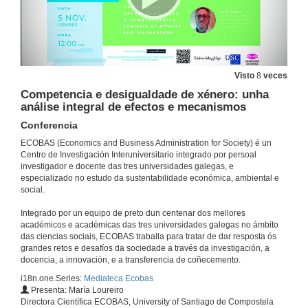
5 de xul. de 2022
Researching violent contexts: A call for political reflexivity
Conference
Visto
8
veces
21 de xuño de 2022
Competencia e desigualdade de xénero: unha
análise integral de efectos e mecanismos
Questions Researching violent contexts: A call for political reflexivity
Conferencia
ECOBAS (Economics and Business Administration for Society) é un
21 de xuño de 2022
Centro de Investigación Interuniversitario integrado por persoal
investigador e docente das tres universidades galegas, e
especializado no estudo da sustentabilidade económica, ambiental e
The impact of climate transition risks on financial stability. A systemic risk approach
social.
Conference
11 de mar. de 2022
Integrado por un equipo de preto dun centenar dos mellores
académicos e académicas das tres universidades galegas no ámbito
das ciencias sociais, ECOBAS traballa para tratar de dar resposta ós
questions. The impact of climate transition risks on financial stability. A systemic risk approach
grandes retos e desafíos da sociedade a través da investigación, a
docencia, a innovación, e a transferencia de coñecemento.
11 de mar. de 2022
i18n.one.Series:
Mediateca Ecobas
Presenta: María Loureiro
Directora Científica ECOBAS, University of Santiago de Compostela
Presentación de Francisco Gómez Martínez