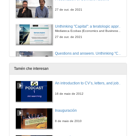
27 de out. de 2021
Unthinking "Capital": a teratologic approach to concept formation
Mediateca Ecobas (Economics and Business Administration for Society)
27 de out. de 2021
Questions and answers. Unthinking "Capital": a teratologic approach to concept formation
27 de out. de 2021
Tamén che interesan
Presentación de Carlos Hervés
An introduction to CV’s, letters, and job searching
15 de out. de 2021
16 de maio de 2012
On Coase's ideas. Pricing Externalities and redistributive effects
Inauguración
Conferencia
15 de out. de 2021
8 de maio de 2010
Questions. On Coase's ideas. Pricing Externalities and redistributive effects