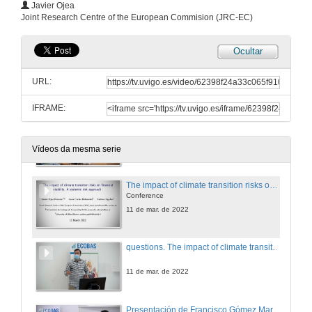
Javier Ojea
Joint Research Centre of the European Commision (JRC-EC)
5 de xul. de 2022
Ocultar
Researching violent contexts: A call for political reflexivity
Conference
URL:
21 de xuño de 2022
IFRAME:
Questions Researching violent contexts: A call for political reflexivity
21 de xuño de 2022
Vídeos da mesma serie
The impact of climate transition risks on financial stability. A systemic risk approach
Conference
11 de mar. de 2022
questions. The impact of climate transition risks on financial stability. A systemic risk approach
11 de mar. de 2022
Presentación de Francisco Gómez Martínez