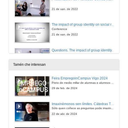
21 de xan. de 2022
The impact of group identity on social responsibility and welfare in experimental markets
Conference
21 de xan. de 2022
Questions. The impact of group identity on social responsibility and welfare in experimental markets
21 de xan. de 2022
Tamén che interesan
Competencia e desigualdade de xénero: unha análise integral de efectos e mecanismos
Feira EmpregoinCampus Vigo 2024
Conferencia
Preto de medio millar de alumnas e alumnos buscan coñecer máis de preto as oportunidades que lles achegan as arredor de medio cento de empresas que participan na edición viguesa da feira. Xunto coa visita aos stands, durante a feria desenvólvense varias actividades complementarias, como obradoiros, conversas, mesas redondas ou o pasaporte de empregabilidade, un espazo no que poderán recibir asesoramento sobre o seu CV.
5 de nov. de 2021
29 de feb. de 2024
Quenda de preguntas. Competencia e desigualdade de xénero: unha análise integral de efectos e mecanismos
Imaxinémonos sen límites. Cátedras Telefónica
Sólo quen coñece as preguntas pode imaxinar novas respostas
5 de nov. de 2021
22 de abr. de 2024
Presentation of Gennaro Ascione