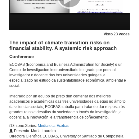
6 de out. de 2022
Situación e reto das finanzas sostibles en Europa. Quenda de cuestións
Visto
23
veces
6 de out. de 2022
The impact of climate transition risks on
financial stability. A systemic risk approach
Mesa redonda: Proxectos e desafíos das finanzas sostibles nun contexto de crise. Introdución e presentación dos participantes
Conference
ECOBAS (Economics and Business Administration for Society) é un
6 de out. de 2022
Centro de Investigación Interuniversitario integrado por persoal
investigador e docente das tres universidades galegas, e
especializado no estudo da sustentabilidade económica, ambiental e
Mesa redonda: Proxectos e desafíos das finanzas sostibles nun contexto de crisis.
social.
6 de out. de 2022
Integrado por un equipo de preto dun centenar dos mellores
académicos e académicas das tres universidades galegas no ámbito
das ciencias sociais, ECOBAS traballa para tratar de dar resposta ós
Mesa redonda: Proxectos e desafíos das finanzas sostibles nun contexto de crisis. Quenda de cuestións e debate
grandes retos e desafíos da sociedade a través da investigación, a
docencia, a innovación, e a transferencia de coñecemento.
6 de out. de 2022
i18n.one.Series:
Mediateca Ecobas
Presenta: María Loureiro
Directora Científica ECOBAS, University of Santiago de Compostela
Percorrendo o camiño da Sustentabilidade. Presentación do Centro de Investigación Interuniversitario ECOBAS