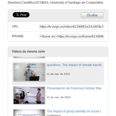
Directora Científica ECOBAS, University of Santiago de Compostela
21 de xuño de 2022
Ocultar
Questions Researching violent contexts: A call for political reflexivity
URL:
21 de xuño de 2022
IFRAME:
The impact of climate transition risks on financial stability. A systemic risk approach
Conference
11 de mar. de 2022
Vídeos da mesma serie
questions. The impact of climate transition risks on financial stability. A systemic risk approach
11 de mar. de 2022
Presentación de Francisco Gómez Martínez
21 de xan. de 2022
The impact of group identity on social responsibility and welfare in experimental markets
Conference