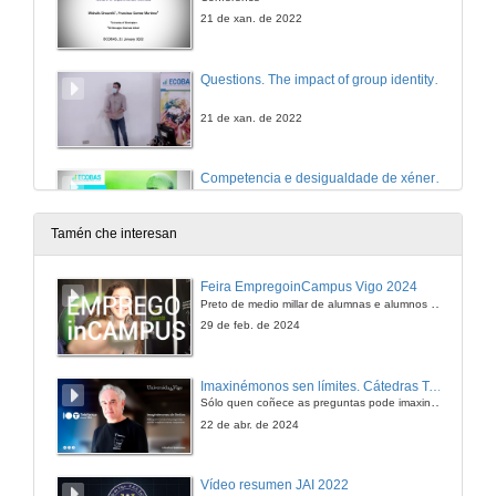
21 de xan. de 2022
Questions. The impact of group identity on social responsibility and welfare in experimental markets
21 de xan. de 2022
Competencia e desigualdade de xénero: unha análise integral de efectos e mecanismos
Conferencia
5 de nov. de 2021
Tamén che interesan
Quenda de preguntas. Competencia e desigualdade de xénero: unha análise integral de efectos e mecanismos
Feira EmpregoinCampus Vigo 2024
Preto de medio millar de alumnas e alumnos buscan coñecer máis de preto as oportunidades que lles achegan as arredor de medio cento de empresas que participan na edición viguesa da feira. Xunto coa visita aos stands, durante a feria desenvólvense varias actividades complementarias, como obradoiros, conversas, mesas redondas ou o pasaporte de empregabilidade, un espazo no que poderán recibir asesoramento sobre o seu CV.
5 de nov. de 2021
29 de feb. de 2024
Presentation of Gennaro Ascione
Imaxinémonos sen límites. Cátedras Telefónica
Sólo quen coñece as preguntas pode imaxinar novas respostas
27 de out. de 2021
22 de abr. de 2024
Unthinking "Capital": a teratologic approach to concept formation
Vídeo resumen JAI 2022
Mediateca Ecobas (Economics and Business Administration for Society)