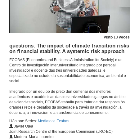
6 de out. de 2022
Mesa redonda: Proxectos e desafíos das finanzas sostibles nun contexto de crise. Introdución e presentación dos participantes
6 de out. de 2022
Visto
13
veces
questions. The impact of climate transition risks
Mesa redonda: Proxectos e desafíos das finanzas sostibles nun contexto de crisis.
on financial stability. A systemic risk approach
ECOBAS (Economics and Business Administration for Society) é un
6 de out. de 2022
Centro de Investigación Interuniversitario integrado por persoal
investigador e docente das tres universidades galegas, e
especializado no estudo da sustentabilidade económica, ambiental e
Mesa redonda: Proxectos e desafíos das finanzas sostibles nun contexto de crisis. Quenda de cuestións e debate
social.
6 de out. de 2022
Integrado por un equipo de preto dun centenar dos mellores
académicos e académicas das tres universidades galegas no ámbito
das ciencias sociais, ECOBAS traballa para tratar de dar resposta ós
Percorrendo o camiño da Sustentabilidade. Presentación do Centro de Investigación Interuniversitario ECOBAS
grandes retos e desafíos da sociedade a través da investigación, a
docencia, a innovación, e a transferencia de coñecemento.
5 de xul. de 2022
i18n.one.Series:
Mediateca Ecobas
Javier Ojea
Joint Research Centre of the European Commision (JRC-EC)
Researching violent contexts: A call for political reflexivity
Modera: María Loureiro
Conference