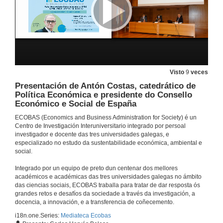
Conferencia
15 de out. de 2021
Questions. On Coase's ideas. Pricing Externalities and redistributive effects
15 de out. de 2021
Visto
9
veces
Presentación de Antón Costas, catedrático de
Prospering without growth. Science, Technology and innovation in a post-growth era
Conference
Política Económica e presidente do Consello
Económico e Social de España
5 de out. de 2021
ECOBAS (Economics and Business Administration for Society) é un
Centro de Investigación Interuniversitario integrado por persoal
Questions. Prospering without growth. Science, Technology and innovation in a post-growth era
investigador e docente das tres universidades galegas, e
especializado no estudo da sustentabilidade económica, ambiental e
5 de out. de 2021
social.
Integrado por un equipo de preto dun centenar dos mellores
Presentación de Elena Ferro
académicos e académicas das tres universidades galegas no ámbito
das ciencias sociais, ECOBAS traballa para tratar de dar resposta ós
21 de set. de 2021
grandes retos e desafíos da sociedade a través da investigación, a
docencia, a innovación, e a transferencia de coñecemento.
i18n.one.Series:
Mediateca Ecobas
Libra de Oficio