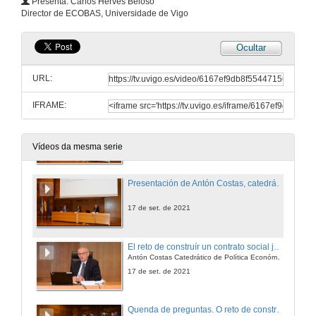
Presenta: Carlos Hervés Beloso
Conferencia
Director de ECOBAS, Universidade de Vigo
21 de set. de 2021
Ocultar
Quenda de preguntas. Libra de Oficio
URL:
21 de set. de 2021
IFRAME:
Intervención da vicerreitora de Investigación, Belén Rubio
17 de set. de 2021
Vídeos da mesma serie
Presentación de Antón Costas, catedrático de Política Económica e presidente do Consello Económico e Social de España
17 de set. de 2021
El reto de construír un contrato social justo y sostenible
Antón Costas Catedrático de Política Económica e presidente do Consello Económico e Social de España, reivindica o contrato social para garantir un funcionamento sostible da economía de mercado e para previr a barbarie política, ademais de incidir na importancia de sostenibilidade social e na necesidade de recuperar a prosperidade compartida.
17 de set. de 2021
Quenda de preguntas. O reto de construír un contrato social xusto e sostible