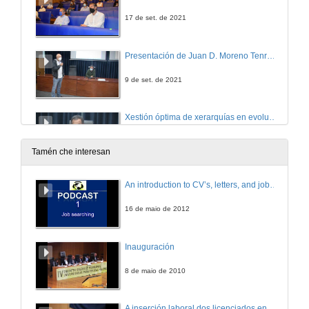
17 de set. de 2021
Presentación de Juan D. Moreno Tenreiro
9 de set. de 2021
Xestión óptima de xerarquías en evolución
Mediateca Ecobas (Economics and Business Administration for Society)
9 de set. de 2021
Tamén che interesan
Quenda de preguntas. Xestión óptima de xerarquías en evolución
An introduction to CV’s, letters, and job searching
9 de set. de 2021
16 de maio de 2012
Of Neutrality: Science, innovation and the politics of future
Inauguración
12 de xul. de 2021
8 de maio de 2010
Trustworthy Artificial Inteligence and Algorithmic Governance
A inserción laboral dos licenciados en Ciencias do Mar: a carreira investigadora