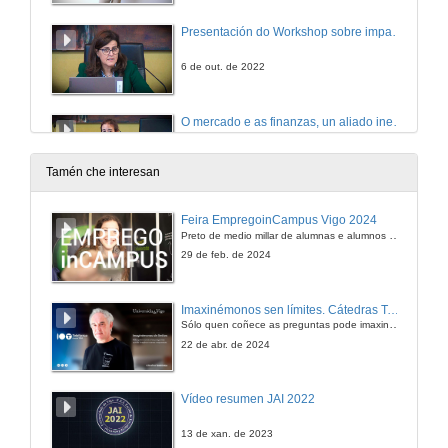
Presentación do Workshop sobre impacto da sustentabilidade no ámbito financieiro: as Finanzas Sostibles
6 de out. de 2022
O mercado e as finanzas, un aliado inesperado do desenvolvemento sostible.
6 de out. de 2022
Tamén che interesan
O mercado e as finanzas, un aliado inesperado do desenvolvemento sostible. Quenda de cuestións
Feira EmpregoinCampus Vigo 2024
Preto de medio millar de alumnas e alumnos buscan coñecer máis de preto as oportunidades que lles achegan as arredor de medio cento de empresas que participan na edición viguesa da feira. Xunto coa visita aos stands, durante a feria desenvólvense varias actividades complementarias, como obradoiros, conversas, mesas redondas ou o pasaporte de empregabilidade, un espazo no que poderán recibir asesoramento sobre o seu CV.
6 de out. de 2022
29 de feb. de 2024
Situación e reto das finanzas sostibles en Europa
Imaxinémonos sen límites. Cátedras Telefónica
Sólo quen coñece as preguntas pode imaxinar novas respostas
6 de out. de 2022
22 de abr. de 2024
Situación e reto das finanzas sostibles en Europa. Quenda de cuestións
Vídeo resumen JAI 2022
6 de out. de 2022
13 de xan. de 2023