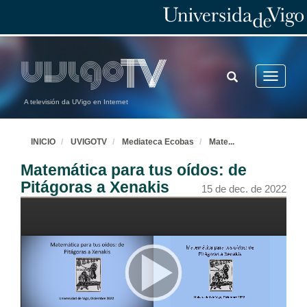
TOGGLE
Toggle
SEARCH
navigatio
A televisión da UVigo en Internet
INICIO
UVIGOTV
Mediateca Ecobas
Mate
...
Matemática para tus oídos: de
Pitágoras a Xenakis
15 de dec. de 2022