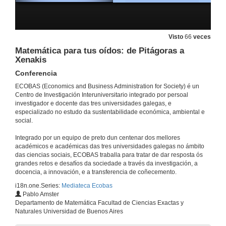
Xornada | O camiño á neutralidade climática
8 de xan. de 2025
Visto
66
veces
Matemática para tus oídos: de Pitágoras a
Xenakis
A Oficina Nacional de Prospectiva y Estrategia: balance e perspectivas para a sociedade española
Conferencia
13 de nov. de 2024
ECOBAS (Economics and Business Administration for Society) é un
Centro de Investigación Interuniversitario integrado por persoal
investigador e docente das tres universidades galegas, e
Encontro Científico ECOBAS 2024
especializado no estudo da sustentabilidade económica, ambiental e
social.
6 de nov. de 2024
Integrado por un equipo de preto dun centenar dos mellores
académicos e académicas das tres universidades galegas no ámbito
Cyclical properties of time-consistent fiscal policies
das ciencias sociais, ECOBAS traballa para tratar de dar resposta ós
grandes retos e desafíos da sociedade a través da investigación, a
15 de dec. de 2023
docencia, a innovación, e a transferencia de coñecemento.
i18n.one.Series:
Mediateca Ecobas
Pablo Amster
Videoresumen da xornada ENCONTRO CIENTÍFICO ’23
Departamento de Matemática Facultad de Ciencias Exactas y
Naturales Universidad de Buenos Aires
2 de nov. de 2023