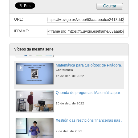
Ocultar
Promocional da xornada ENCONTRO CIENTÍFICO ’23
URL:
2 de nov. de 2023
IFRAME:
A distribución das axudas monetarias á infancia en España: balance dunha década
15 de set. de 2023
Vídeos da mesma serie
Matemática para tus oídos: de Pitágoras a Xenakis
Conferencia
15 de dec. de 2022
Quenda de preguntas. Matemática para tus oídos: de Pitágoras a Xenakis
15 de dec. de 2022
Xestión das restricións financeiras nas empresas de nova creación: examinando o papel do control do fluxo de caixa e da intuición
9 de dec. de 2022