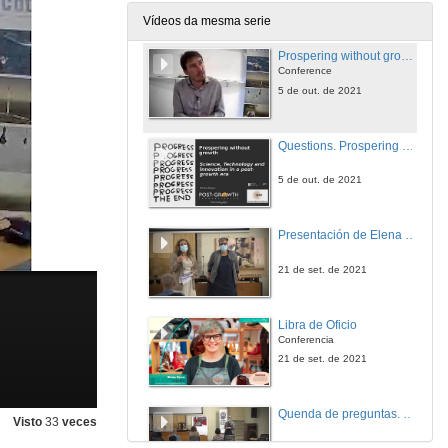
15 de out. de 2021
Vídeos da mesma serie
Prospering without growth. Science, Technology and innovation in a post-growth era
Conference
5 de out. de 2021
Questions. Prospering without growth. Science, Technology and innovation in a post-growth era
5 de out. de 2021
Presentación de Elena Ferro
21 de set. de 2021
Libra de Oficio
Conferencia
21 de set. de 2021
Quenda de preguntas. Libra de Oficio
Visto
33
veces