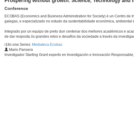
Prospering without growth. Science, Technology and i
Conference
ECOBAS (Economics and Business Administration for Society) é un Centro de Inve
galegas, e especializado no estudo da sustentabilidade económica, ambiental e
Integrado por un equipo de preto dun centenar dos mellores académicos e acad
de dar resposta ós grandes retos e desafíos da sociedade a través da investiga
i18n.one.Series:
Mediateca Ecobas
Mario Pansera
Investigador Starting Grant experto en Investigación e Innovación Responsable