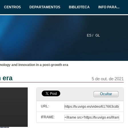
27 de out. de 2021
CENTROS
DEPARTAMENTOS
BIBLIOTECA
INFO PARA...
Unthinking "Capital": a teratologic approach to concept formation
Mediateca Ecobas (Economics and Business Administration for Society)
27 de out. de 2021
ES /
GL
Questions and answers. Unthinking "Capital": a teratologic approach to concept formation
27 de out. de 2021
nology and innovation in a post-growth era
Presentación de Carlos Hervés
 era
15 de out. de 2021
5 de out. de 2021
On Coase's ideas. Pricing Externalities and redistributive effects
Ocultar
Conferencia
15 de out. de 2021
URL:
IFRAME:
Questions. On Coase's ideas. Pricing Externalities and redistributive effects