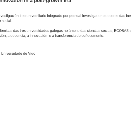
nnovation in a post-growth era
stigación Interuniversitario integrado por persoal investigador e docente das tr
 social.
émicas das tres universidades galegas no ámbito das ciencias sociais, ECOBAS tra
ción, a docencia, a innovación, e a transferencia de coñecemento.
, Universidade de Vigo