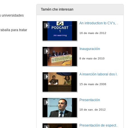
21 de set. de 2021
Tamén che interesan
es universidades
Intervención da vicerreitora de Investigación, Belén Rubio
An introduction to CV’s, letters, and job searching
17 de set. de 2021
balla para tratar
16 de maio de 2012
Presentación de Antón Costas, catedrático de Política Económica e presidente do Consello Económico e Social de España
Inauguración
17 de set. de 2021
8 de maio de 2010
El reto de construír un contrato social justo y sostenible
Antón Costas Catedrático de Política Económica e presidente do Consello Económico e Social de España, reivindica o contrato social para garantir un funcionamento sostible da economía de mercado e para previr a barbarie política, ademais de incidir na importancia de sostenibilidade social e na necesidade de recuperar a prosperidade compartida.
A inserción laboral dos licenciados en Ciencias do Mar: a carreira investigadora
17 de set. de 2021
15 de maio de 2006
Quenda de preguntas. O reto de construír un contrato social xusto e sostible
Presentación
17 de set. de 2021
18 de xan. de 2012
Presentación de Juan D. Moreno Tenreiro
Presentación de espectro-radiómetros ASD
9 de set. de 2021