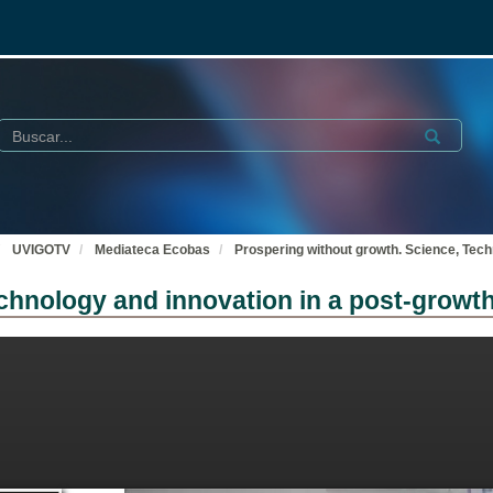
Buscar
Submit
UVIGOTV
Mediateca Ecobas
Prospering without growth. Science, Tech
chnology and innovation in a post-growth