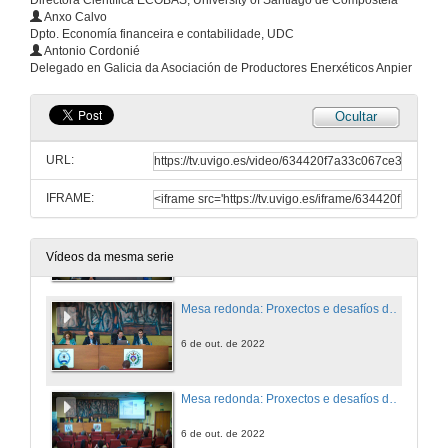
Directora Científica ECOBAS, University of Santiago de Compostela
Anxo Calvo
Dpto. Economía financeira e contabilidade, UDC
Situación e reto das finanzas sostibles en Europa
Antonio Cordonié
Delegado en Galicia da Asociación de Productores Enerxéticos Anpier
6 de out. de 2022
Ocultar
Situación e reto das finanzas sostibles en Europa. Quenda de cuestións
URL:
6 de out. de 2022
IFRAME:
Mesa redonda: Proxectos e desafíos das finanzas sostibles nun contexto de crise. Introdución e presentación dos participantes
6 de out. de 2022
Vídeos da mesma serie
Mesa redonda: Proxectos e desafíos das finanzas sostibles nun contexto de crisis.
6 de out. de 2022
Mesa redonda: Proxectos e desafíos das finanzas sostibles nun contexto de crisis. Quenda de cuestións e debate
6 de out. de 2022