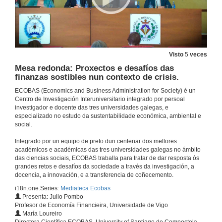
Quenda de preguntas. Matemática para tus oídos: de Pitágoras a Xenakis
15 de dec. de 2022
Visto
5
veces
Xestión das restricións financeiras nas empresas de nova creación: examinando o papel do control do fluxo de caixa e da intuición
Mesa redonda: Proxectos e desafíos das
finanzas sostibles nun contexto de crisis.
9 de dec. de 2022
ECOBAS (Economics and Business Administration for Society) é un
Centro de Investigación Interuniversitario integrado por persoal
investigador e docente das tres universidades galegas, e
Presentación do Workshop sobre impacto da sustentabilidade no ámbito financieiro: as Finanzas Sostibles
especializado no estudo da sustentabilidade económica, ambiental e
social.
6 de out. de 2022
Integrado por un equipo de preto dun centenar dos mellores
académicos e académicas das tres universidades galegas no ámbito
O mercado e as finanzas, un aliado inesperado do desenvolvemento sostible.
das ciencias sociais, ECOBAS traballa para tratar de dar resposta ós
grandes retos e desafíos da sociedade a través da investigación, a
6 de out. de 2022
docencia, a innovación, e a transferencia de coñecemento.
i18n.one.Series:
Mediateca Ecobas
Presenta: Julio Pombo
O mercado e as finanzas, un aliado inesperado do desenvolvemento sostible. Quenda de cuestións
Profesor de Economía Financieira, Universidade de Vigo
María Loureiro
6 de out. de 2022