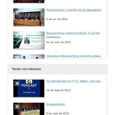
Percorrendo o camiño da Sustentabilidade. Presentación do Centro de Investigación Interuniversitario ECOBAS
5 de xul. de 2022
Researching violent contexts: A call for political reflexivity
Conference
21 de xuño de 2022
Questions Researching violent contexts: A call for political reflexivity
21 de xuño de 2022
Tamén che interesan
The impact of climate transition risks on financial stability. A systemic risk approach
An introduction to CV’s, letters, and job searching
Conference
11 de mar. de 2022
16 de maio de 2012
questions. The impact of climate transition risks on financial stability. A systemic risk approach
Inauguración
11 de mar. de 2022
8 de maio de 2010