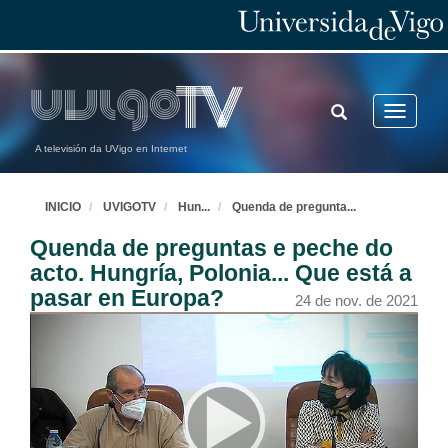
TOGGLE
Toggle
SEARCH
navigatio
A televisión da UVigo en Internet
INICIO
UVIGOTV
Hun
...
Quenda de pregunta
...
Quenda de preguntas e peche do
acto. Hungría, Polonia... Que está a
pasar en Europa?
24 de nov. de 2021