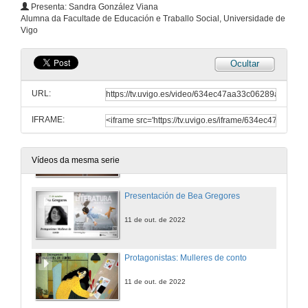
Presenta: Sandra González Viana
Presentación de Francisco Castro
Alumna da Facultade de Educación e Traballo Social, Universidade de
Vigo
4 de out. de 2022
Ocultar
A literatura infantil: falar dos temas “feos"
Conferencia
URL:
4 de out. de 2022
IFRAME:
Quenda de preguntas. A literatura infantil: falar dos temas “feos"
4 de out. de 2022
Vídeos da mesma serie
Presentación de Bea Gregores
11 de out. de 2022
Protagonistas: Mulleres de conto
11 de out. de 2022