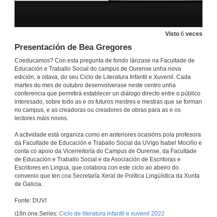
Visto
6
veces
Presentación de Bea Gregores
Coeducamos? Con esta pregunta de fondo lánzase na Facultade de
Educación e Traballo Social do campus de Ourense unha nova
edición, a oitava, do seu Ciclo de Literatura Infantil e Xuvenil. Cada
martes do mes de outubro desenvolverase neste centro unha
conferencia que permitirá establecer un diálogo directo entre o público
interesado, sobre todo as e os futuros mestres e mestras que se forman
no campus, e as creadoras ou creadores de obras para as e os
lectores máis novos.
A actividade está organiza como en anteriores ocasións pola profesora
da Facultade de Educación e Traballo Social da UVigo Isabel Mociño e
conta co apoio da Vicerreitoría do Campus de Ourense, da Facultade
de Educación e Traballo Social e da Asociación de Escritoras e
Escritores en Lingua, que colabora con este ciclo ao abeiro do
convenio que ten coa Secretaría Xeral de Política Lingüística da Xunta
Inauguración do Ciclo de Literatura Infantil e Xuvenil 2022
de Galicia.
4 de out. de 2022
Fonte: DUVI
i18n.one.Series:
Ciclo de literatura infantil e xuvenil 2022