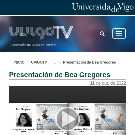
TOGGLE
Toggle
SEARCH
navigatio
A televisión da UVigo en Internet
INICIO
UVIGOTV
...
Presentación de Bea Gregores
Presentación de Bea Gregores
11 de out. de 2022