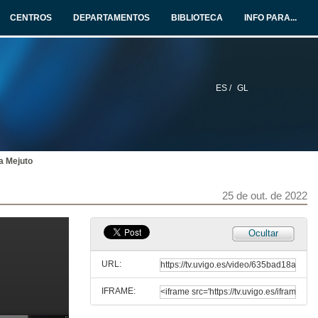
CENTROS
DEPARTAMENTOS
BIBLIOTECA
INFO PARA...
4 de out. de 2022
Presentación de Bea Gregores
11 de out. de 2022
ES /
GL
Protagonistas: Mulleres de conto
11 de out. de 2022
a Mejuto
Quenda de preguntas. Protagonistas: Mulleres de conto
25 de out. de 2022
11 de out. de 2022
Ocultar
Presentación de Antonio M. Fraga
URL:
18 de out. de 2022
IFRAME:
Bestiario diverso de personaxes normais