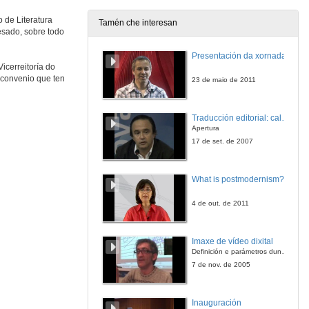
 de Literatura
Tamén che interesan
esado, sobre todo
Presentación da xornada
icerreitoría do
 convenio que ten
23 de maio de 2011
Traducción editorial: calidade e xestión de proxectos
Apertura
17 de set. de 2007
What is postmodernism?
4 de out. de 2011
Imaxe de vídeo dixital
Definición e parámetros dunha imaxe dixital. Resolución e Aspecto. Profundidade da cor. Compresión. Frame por segundo. Entrelazado. Campos, cadros
7 de nov. de 2005
Inauguración