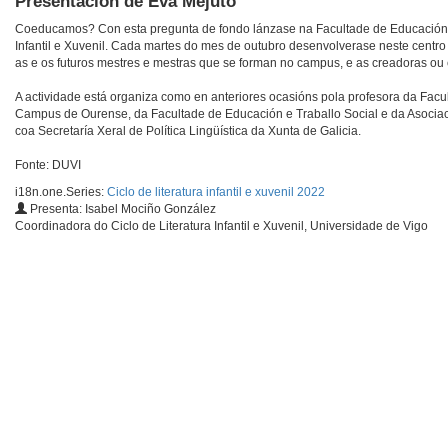
Presentación de Eva Mejuto
Coeducamos? Con esta pregunta de fondo lánzase na Facultade de Educación e 
Infantil e Xuvenil. Cada martes do mes de outubro desenvolverase neste centro 
as e os futuros mestres e mestras que se forman no campus, e as creadoras ou 
A actividade está organiza como en anteriores ocasións pola profesora da Facu
Campus de Ourense, da Facultade de Educación e Traballo Social e da Asociació
coa Secretaría Xeral de Política Lingüística da Xunta de Galicia.
Fonte: DUVI
i18n.one.Series:
Ciclo de literatura infantil e xuvenil 2022
Presenta: Isabel Mociño González
Coordinadora do Ciclo de Literatura Infantil e Xuvenil, Universidade de Vigo