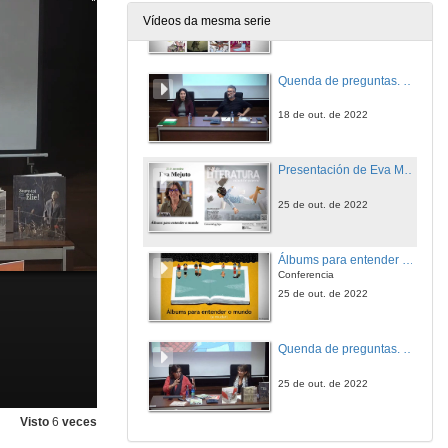
Conferencia
Vídeos da mesma serie
18 de out. de 2022
Quenda de preguntas. Bestiario diverso de personaxes normais
18 de out. de 2022
Presentación de Eva Mejuto
25 de out. de 2022
Álbums para entender o mundo
Conferencia
25 de out. de 2022
Quenda de preguntas. Álbums para entender o mundo
25 de out. de 2022
Visto
6
veces