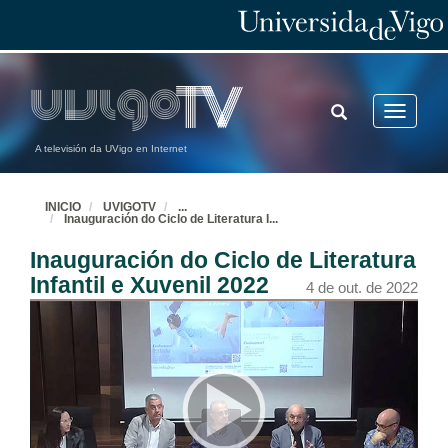
TOGGLE
Toggle
SEARCH
navigatio
A televisión da UVigo en Internet
INICIO
UVIGOTV
...
Inauguración do Ciclo de Literatura I
...
Inauguración do Ciclo de Literatura
Infantil e Xuvenil 2022
4 de out. de 2022