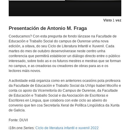
Visto
1
vez
Inauguración do Ciclo de Literatura Infantil e Xuvenil 2022
Presentación de Antonio M. Fraga
4 de out. de 2022
Coeducamos? Con esta pregunta de fondo lánzase na Facultade de
Educación e Traballo Social do campus de Ourense unha nova
edición, a oitava, do seu Ciclo de Literatura Infantil e Xuvenil. Cada
martes do mes de outubro desenvolverase neste centro unha
Presentación de Francisco Castro
conferencia que permitirá establecer un diálogo directo entre o público
interesado, sobre todo as e os futuros mestres e mestras que se forman
4 de out. de 2022
no campus, e as creadoras ou creadores de obras para as e os
lectores máis novos.
A literatura infantil: falar dos temas “feos"
A actividade está organiza como en anteriores ocasións pola profesora
Conferencia
da Facultade de Educación e Traballo Social da UVigo Isabel Mociño e
4 de out. de 2022
conta co apoio da Vicerreitoría do Campus de Ourense, da Facultade
de Educación e Traballo Social e da Asociación de Escritoras e
Escritores en Lingua, que colabora con este ciclo ao abeiro do
Quenda de preguntas. A literatura infantil: falar dos temas “feos"
convenio que ten coa Secretaría Xeral de Política Lingüística da Xunta
de Galicia.
4 de out. de 2022
Fonte: DUVI
i18n.one.Series:
Ciclo de literatura infantil e xuvenil 2022
Presentación de Bea Gregores