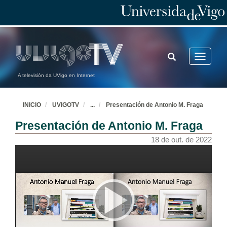
TOGGLE
Toggle
SEARCH
navigatio
A televisión da UVigo en Internet
INICIO
UVIGOTV
...
Presentación de Antonio M. Fraga
Presentación de Antonio M. Fraga
18 de out. de 2022