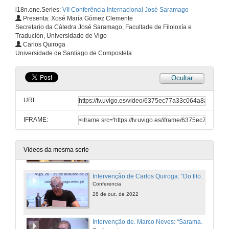
Conferência
i18n.one.Series:
VII Conferência Internacional José Saramago
28 de out. de 2022
Presenta: Xosé María Gómez Clemente
Secretario da Cátedra José Saramago, Facultade de Filoloxía e
Tradución, Universidade de Vigo
Debate. "Levantado do Chão", e a Revolução no Século XX
Carlos Quiroga
Universidade de Santiago de Compostela
28 de out. de 2022
Ocultar
Presentación. Mesa-redonda 2. "A Galiza na xangada do futuro: pensándonos a partir de José Saramago"
URL:
28 de out. de 2022
IFRAME:
Intervención de Helena González Fernández: “Transibéricxs, nosoutrxs: amor, corpos precarios, política”
Conferencia
28 de out. de 2022
Vídeos da mesma serie
Intervenção de Carlos Quiroga: ”Do filogaleguismo ao federealismo hispânico: José Saramago na primeira proximidade afetiva e intelectual à Galiza”
Conferencia
28 de out. de 2022
Intervenção de. Marco Neves: “Saramago, a Galiza e a ilusão monolingue”