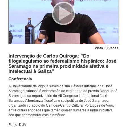
27 de out. de 2022
“O Eu e o Outro nos Poemas Possíveis: do sujeito lírico ao sujeito político”
Conferência
28 de out. de 2022
Um livro de pedras: Poesia e história em “Memorial do Convento”
Visto
10
veces
Conferência
Intervenção de Carlos Quiroga: ”Do
28 de out. de 2022
filogaleguismo ao federealismo hispânico: José
Saramago na primeira proximidade afetiva e
intelectual à Galiza”
“O ano de 1993”, a vida cyborg e as especies de compañia
Conferência
Conferencia
28 de out. de 2022
A Universidade de Vigo, a través da súa Cátedra Internacional José
Saramago, súmase á celebración do centenario do premio Nobel José
Saramago coa organización do VII Congreso Internacional José
Debate: O poético e o político
Saramago A herdanza filosófica e socipolítica de José Saramago,
organizado co apoio do Camões-Centro Cultural Português de Vigo,
28 de out. de 2022
entre outras entidades que tamén queren sumarse a unha iniciativa
coa que conmemorar esta efeméride.
"Levantado do Chão", e a Revolução no Século XX
Fonte: DUVI