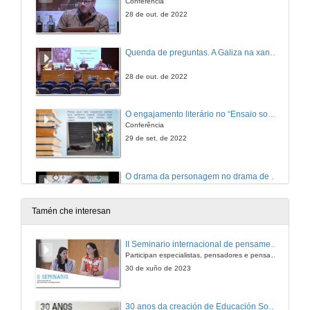
Conferencia
28 de out. de 2022
Quenda de preguntas. A Galiza na xangada do futuro: pensándonos a partir de José Saramago
28 de out. de 2022
O engajamento literário no “Ensaio sobre a Cegueira” e os Deveres Humanos
Conferência
29 de set. de 2022
O drama da personagem no drama de José Saramago: o direito ao dever
Conferência
29 de set. de 2022
Tamén che interesan
O 25 de Abril e o Pacto Social em “O Conto da Ilha Desconhecida”: Como é que aqui chegámos? Como é que daqui saímos?
II Seminario internacional de pensamento contemporáneo. Pensar o Antropoceno
Conferência
Participan especialistas, pensadores e pensadoras que traballan desde hai anos sobre temas de pensamento contemporáneo en universidades de Estados Unidos, Reino Unido, Canadá, México e España.
29 de set. de 2022
30 de xuño de 2023
Debate. Ética e Direitos Civis
30 anos da creación de Educación Social e de Traballo Social