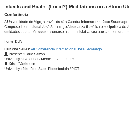
Islands and Boats: (Lucid?) Meditations on a Stone U
Conferência
A Universidade de Vigo, a través da súa Cátedra Internacional José Saramago
Congreso Internacional José Saramago A herdanza filosófica e socipolítica de
entidades que tamén queren sumarse a unha iniciativa coa que conmemorar es
Fonte: DUVI
i18n.one.Series:
VII Conferência Internacional José Saramago
Presenta: Carlo Salzani
University of Veterinary Medicine Vienna / PICT
Kristof Vanhoutte
University of the Free State, Bloemfontein / PICT