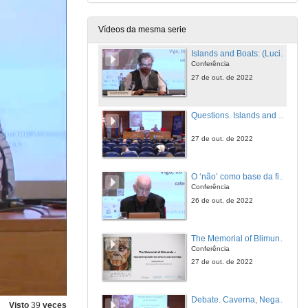
27 de out. de 2022
Vídeos da mesma serie
Islands and Boats: (Lucid?) Meditations on a Stone Utopia and a Naval Heterotopia in the work of José Saramago
Conferência
27 de out. de 2022
Questions. Islands and Boats: (Lucid?) Meditations on a Stone Utopia and a Naval Heterotopia in the work of José Saramago
27 de out. de 2022
O ‘não’ como base da filosofia, ideologia, e ética da obra de José Saramago
Conferência
26 de out. de 2022
The Memorial of Blimunda - Approaching Death and Ethics in José Saramago
Conferência
27 de out. de 2022
Debate. Caverna, Negação, Derrida
Visto
39
veces