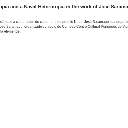
topia and a Naval Heterotopia in the work of José Saram
, súmase á celebración do centenario do premio Nobel José Saramago coa organiz
 José Saramago, organizado co apoio do Camões-Centro Cultural Português de Vigo
ta efeméride.