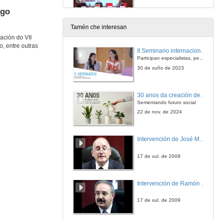
ago
27 de out. de 2022
Tamén che interesan
ación do VII
“O Eu e o Outro nos Poemas Possíveis: do sujeito lírico ao sujeito político”
, entre outras
Conferência
II Seminario internacional de pensamento contemporáneo. Pensar o Antropoceno
28 de out. de 2022
Participan especialistas, pensadores e pensadoras que traballan desde hai anos sobre temas de pensamento contemporáneo en universidades de Estados Unidos, Reino Unido, Canadá, México e España.
30 de xuño de 2023
Um livro de pedras: Poesia e história em “Memorial do Convento”
Conferência
30 anos da creación de Educación Social e de Traballo Social
28 de out. de 2022
Sementando futuro social
22 de nov. de 2024
“O ano de 1993”, a vida cyborg e as especies de compañia
Conferência
Intervención de José Maria Barja
28 de out. de 2022
17 de xul. de 2009
Debate: O poético e o político
Intervención de Ramón Villlares
28 de out. de 2022
17 de xul. de 2009
"Levantado do Chão", e a Revolução no Século XX