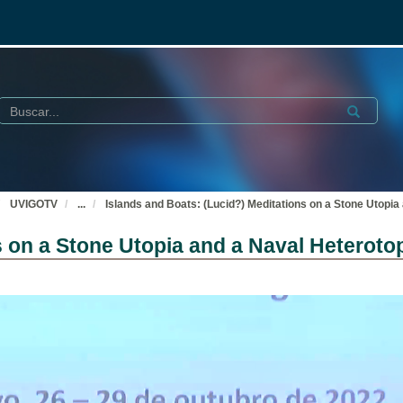
Buscar
Submit
UVIGOTV
...
Islands and Boats: (Lucid?) Meditations on a Stone Utopi
s on a Stone Utopia and a Naval Heteroto