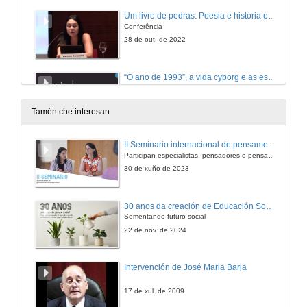
Um livro de pedras: Poesia e história em “Memorial do Convento”
Conferência
28 de out. de 2022
“O ano de 1993”, a vida cyborg e as especies de compañia
Conferência
28 de out. de 2022
Tamén che interesan
Debate: O poético e o político
II Seminario internacional de pensamento contemporáneo. Pensar o Antropoceno
Participan especialistas, pensadores e pensadoras que traballan desde hai anos sobre temas de pensamento contemporáneo en universidades de Estados Unidos, Reino Unido, Canadá, México e España.
28 de out. de 2022
30 de xuño de 2023
"Levantado do Chão", e a Revolução no Século XX
30 anos da creación de Educación Social e de Traballo Social
Conferência
Sementando futuro social
28 de out. de 2022
22 de nov. de 2024
Debate. "Levantado do Chão", e a Revolução no Século XX
Intervención de José Maria Barja
28 de out. de 2022
17 de xul. de 2009