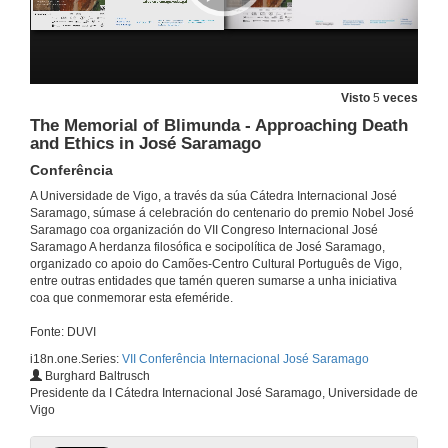
Saramago, Agamben and the invention of epidemics
Conference
27 de out. de 2022
Visto
5
veces
The Color of Democracy: The Lesson of Saramago's Seeing
The Memorial of Blimunda - Approaching Death
Conference
and Ethics in José Saramago
27 de out. de 2022
Conferência
A Universidade de Vigo, a través da súa Cátedra Internacional José
Visões e imagens alegórico-políticas em” Ensaio sobre a Cegueira” e “A Caverna”. Relações entre José Saramago e Guy Debord
Saramago, súmase á celebración do centenario do premio Nobel José
Conference
Saramago coa organización do VII Congreso Internacional José
27 de out. de 2022
Saramago A herdanza filosófica e socipolítica de José Saramago,
organizado co apoio do Camões-Centro Cultural Português de Vigo,
entre outras entidades que tamén queren sumarse a unha iniciativa
Questions. Filosofia 1: Lucidez, Democracia, Política
coa que conmemorar esta efeméride.
27 de out. de 2022
Fonte: DUVI
i18n.one.Series:
VII Conferência Internacional José Saramago
Burghard Baltrusch
Islands and Boats: (Lucid?) Meditations on a Stone Utopia and a Naval Heterotopia in the work of José Saramago
Presidente da I Cátedra Internacional José Saramago, Universidade de
Conferência
Vigo
27 de out. de 2022