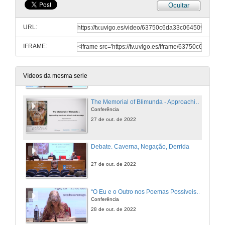
Ocultar
Questions. Islands and Boats: (Lucid?) Meditations on a Stone Utopia and a Naval Heterotopia in the work of José Saramago
URL:
27 de out. de 2022
IFRAME:
O ‘não’ como base da filosofia, ideologia, e ética da obra de José Saramago
Conferência
26 de out. de 2022
Vídeos da mesma serie
The Memorial of Blimunda - Approaching Death and Ethics in José Saramago
Conferência
27 de out. de 2022
Debate. Caverna, Negação, Derrida
27 de out. de 2022
“O Eu e o Outro nos Poemas Possíveis: do sujeito lírico ao sujeito político”
Conferência
28 de out. de 2022