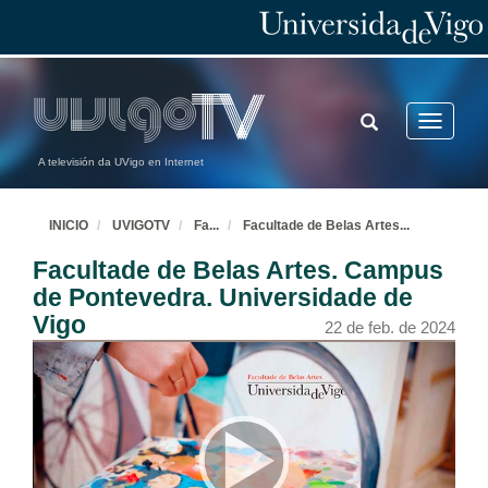
TOGGLE
Toggle
SEARCH
navigatio
A televisión da UVigo en Internet
INICIO
UVIGOTV
Fa
...
Facultade de Belas Artes
...
Facultade de Belas Artes. Campus
de Pontevedra. Universidade de
Vigo
22 de feb. de 2024