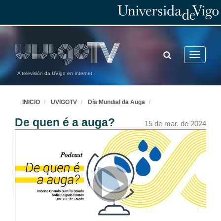
TOGGLE
Toggle
SEARCH
navigatio
A televisión da UVigo en Internet
INICIO
UVIGOTV
Día Mundial da Auga
De quen é a auga?
15 de mar. de 2024