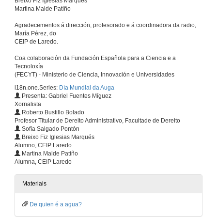
Breixo Fiz Iglesias Marqués
Martina Malde Patiño
Agradecementos á dirección, profesorado e á coordinadora da radio,
María Pérez, do
CEIP de Laredo.
Coa colaboración da Fundación Española para a Ciencia e a
Tecnoloxía
(FECYT) - Ministerio de Ciencia, Innovación e Universidades
i18n.one.Series:
Día Mundial da Auga
Presenta: Gabriel Fuentes Míguez
Xornalista
Roberto Bustillo Bolado
Profesor Titular de Dereito Administrativo, Facultade de Dereito
Sofía Salgado Pontón
Breixo Fiz Iglesias Marqués
Alumno, CEIP Laredo
Martina Malde Patiño
Alumna, CEIP Laredo
Materiais
De quien é a agua?