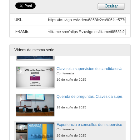
Ocultar
O programa Oportunius e a atracción de talento
Conferencia
URL:
19 de xuño de 2025
IFRAME:
Presentación da Asociación de Antigos Alumnos Marie Curie (MCAA)
Conferencia
Vídeos da mesma serie
19 de xuño de 2025
Claves da supervisión de candidatos/as 2025
Conferencia
19 de xuño de 2025
Quenda de preguntas. Claves da supervisión de candidatos/as 2025
19 de xuño de 2025
Experiencia e consellos dun supervisor en MSCA PF
Conferencia
19 de xuño de 2025