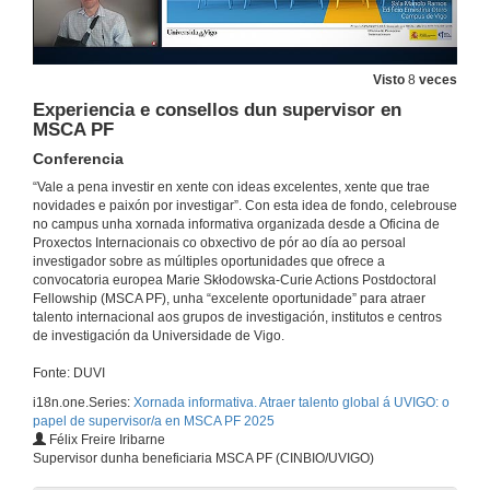
Visto
8
veces
Experiencia e consellos dun supervisor en
MSCA PF
Conferencia
“Vale a pena investir en xente con ideas excelentes, xente que trae
novidades e paixón por investigar”. Con esta idea de fondo, celebrouse
no campus unha xornada informativa organizada desde a Oficina de
Benvida – Atraer talento global á UVigo
Proxectos Internacionais co obxectivo de pór ao día ao persoal
investigador sobre as múltiples oportunidades que ofrece a
19 de xuño de 2025
convocatoria europea Marie Skłodowska-Curie Actions Postdoctoral
Fellowship (MSCA PF), unha “excelente oportunidade” para atraer
talento internacional aos grupos de investigación, institutos e centros
de investigación da Universidade de Vigo.
Aspectos clave da convocatoria 2025 para candidatos/as e supervisores/as
Conferencia
Fonte: DUVI
19 de xuño de 2025
i18n.one.Series:
Xornada informativa. Atraer talento global á UVIGO: o
papel de supervisor/a en MSCA PF 2025
Servizos de apoio da OPI na atracción e busca de candidatos/as
Félix Freire Iribarne
Conferencia
Supervisor dunha beneficiaria MSCA PF (CINBIO/UVIGO)
19 de xuño de 2025