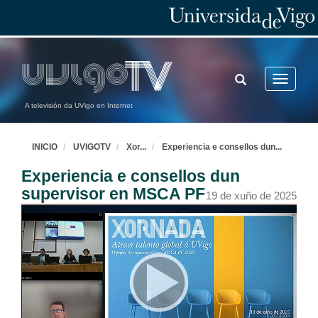
TOGGLE
Toggle
SEARCH
navigatio
A televisión da UVigo en Internet
INICIO
UVIGOTV
Xor
...
Experiencia e consellos dun
...
Experiencia e consellos dun
supervisor en MSCA PF
19 de xuño de 2025