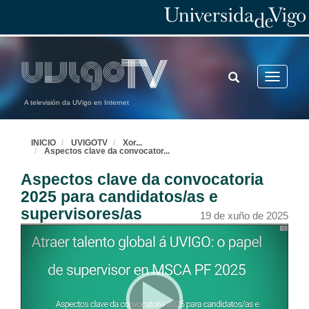
TOGGLE
Toggle
SEARCH
navigatio
A televisión da UVigo en Internet
INICIO
UVIGOTV
Xor
...
Aspectos clave da convocator
...
Aspectos clave da convocatoria
2025 para candidatos/as e
supervisores/as
19 de xuño de 2025