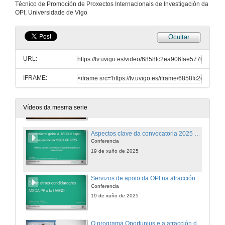
Técnico de Promoción de Proxectos Internacionais de Investigación da
OPI, Universidade de Vigo
Ocultar
URL:
IFRAME:
Benvida – Atraer talento global á UVigo
19 de xuño de 2025
Vídeos da mesma serie
Aspectos clave da convocatoria 2025 para candidatos/as e supervisores/as
Conferencia
19 de xuño de 2025
Servizos de apoio da OPI na atracción e busca de candidatos/as
Conferencia
19 de xuño de 2025
O programa Oportunius e a atracción de talento