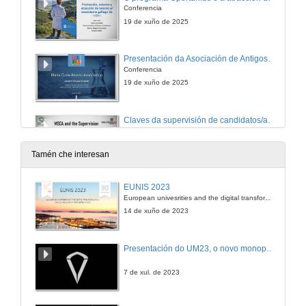
Conferencia
19 de xuño de 2025
Presentación da Asociación de Antigos Alumnos Marie Curie (MCAA)
Conferencia
19 de xuño de 2025
Claves da supervisión de candidatos/as 2025
Conferencia
19 de xuño de 2025
Tamén che interesan
Quenda de preguntas. Claves da supervisión de candidatos/as 2025
EUNIS 2023
European univesrities and the digital transformation: challenges and opportunities ahead
19 de xuño de 2025
14 de xuño de 2023
Experiencia e consellos dun supervisor en MSCA PF
Presentación do UM23, o novo monopraza de UVigo Motorsport
Conferencia
19 de xuño de 2025
7 de xul. de 2023
Quenda de preguntas. Experiencia e consellos dun supervisor en MSCA PF