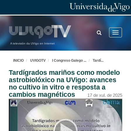
TOGGLE
Toggle
SEARCH
navigatio
A televisión da UVigo en Internet
INICIO
UVIGOTV
I Congreso Galego
...
Tardí
...
Tardígrados mariños como modelo
astrobiolóxico na UVigo: avances
no cultivo in vitro e resposta a
cambios magnéticos
17 de xul. de 2025