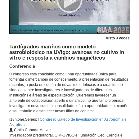
Visto
9
veces
Tardígrados mariños como modelo
astrobiolóxico na UVigo: avances no cultivo in
vitro e resposta a cambios magnéticos
Conferencia
O congreso está concibido como unha oportunidade única para
I Congreso Galego de Investigación en Astronomía e Astrofísica
fomentar o intercambio de coñecemento, a presentación de resultados
GIAA 2025
recentes, a posta en común de novas metodoloxías e a creación de
10 de xul. de 2025
sinerxias entre investigadores e investigadoras de diferentes
institucións e áreas de especialización. Queremos favorecer un
ambiente de colaboración aberto e dinámico, no que tanto o persoal
Unha achega á astronomía profesional en Galicia e na diáspora
investigador novo como o consolidado teña a oportunidade de expoñer
Conferencia
o seu traballo e establecer novas liñas de contacto.
17 de xul. de 2025
i18n.one.Series:
I Congreso Galego de Investigación en Astronomía e
Astrofísica
Cintia Cabada Malvar
Heating of the solar chromosphere by means of ion-neutral collisional damping of magneto-acoustic waves
Investigadora predoutoral, CIM-UVIGO e Fundación Ceo, Ciencia e
Conference