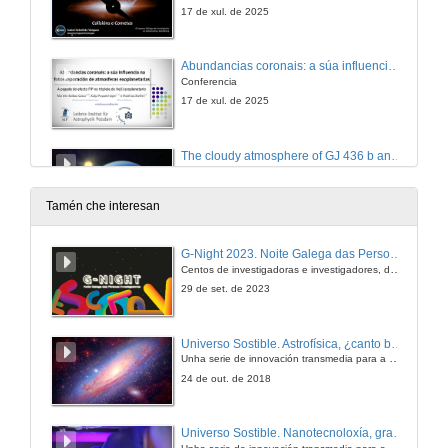
17 de xul. de 2025
Abundancias coronais: a súa influencia na fotoevaporación de atmosferas exoplanetarias
Conferencia
17 de xul. de 2025
The cloudy atmosphere of GJ 436 b and TOI-1752's architecture
Conference
17 de xul. de 2025
Tamén che interesan
New grids of M dwarf models
G-Night 2023. Noite Galega das Persoas Investigadoras. Conciencias creativas
Conference
Centos de investigadoras e investigadores, decenas de actividades e sete cidades
17 de xul. de 2025
29 de set. de 2023
Análise topolóxica de datos aplicada á formación estelar
Universo Sostible. Astrofísica, ¿canto brillan as estrelas?
Conferencia
Unha serie de innovación transmedia para a divulgación da ciencia producida pola Crue e emitida pola 2 de TVE
17 de xul. de 2025
24 de out. de 2018
Decoding the lack of fast rotators in Cygnus OB2: 3D modelling of non-spherical massive stars
Universo Sostible. Nanotecnoloxía, gran solución
Conference
Unha serie de innovación transmedia para a divulgación da ciencia producida pola Crue e emitida pola 2 de TVE