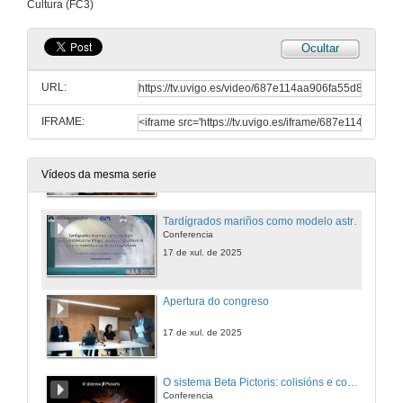
Cultura (FC3)
17 de xul. de 2025
Ocultar
Detection of sub-km Kuiper belt objects with imaging atmospheric Cherenkov telescopes
Conference
URL:
17 de xul. de 2025
IFRAME:
Ciencias planetarias e Misións a Marte dende Galicia
Conferencia
17 de xul. de 2025
Vídeos da mesma serie
Tardígrados mariños como modelo astrobiolóxico na UVigo: avances no cultivo in vitro e resposta a cambios magnéticos
Conferencia
17 de xul. de 2025
Apertura do congreso
17 de xul. de 2025
O sistema Beta Pictoris: colisións e cometas
Conferencia