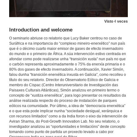
Visto
4
veces
Introduction and welcome
O seminario abriuse co relatorio que Lucy Baker centrou no caso de
Suráfrica e na importancia do “complexo mineiro-enerxético” nun país
que é o décimo cuarto maior emisor de gases de efecto invernadoiro
do mundo e o primeiro de África. A súa intervención estivo centrada en
afondar como pode realizarse unha “transición xusta” nun país no que
o carbón representa aproximadamente o 75% da enerxía primaria e o
80% dos gases de efecto invernadoiro. A continuación, Xavier Simón,
falou dunha “transición enerxética inxusta en Galicia”, como recolleu o
título do seu relatorio. Director do Observatorio Eólico de Galicia e
membro do Cispac (Centro Interuniversitario de Investigación das
Paisaxes Culturais Atlánticas), Simón analizou en primeiro termo o
concepto de “xustiza enerxética”, para logo presentar os resultados da
análise realizada respecto do proceso de instalación de parques
eólicos na comunidade. Por último, a idea de “democracia enerxética”
e o que esta pode implicar nunha “sociedade desigual, xerárquica e
con recursos limitados” como a da India foron o eixo da intervención de
Aviran Sharma, do Post-Growth Innovation Lab. No seu relatorio, o
investigador analizou as “oportunidades e limitacións” deste concepto
tomando como punto de partida un proxecto levado a cabo por