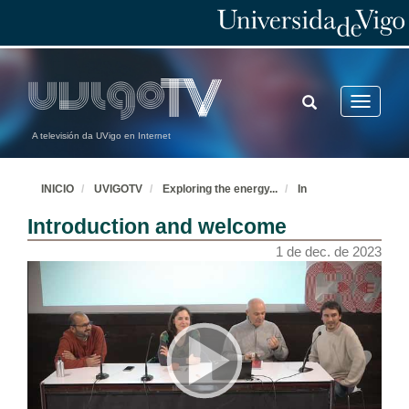
TOGGLE
Toggle
SEARCH
navigatio
A televisión da UVigo en Internet
INICIO
UVIGOTV
Exploring the energy
...
In
Introduction and welcome
1 de dec. de 2023