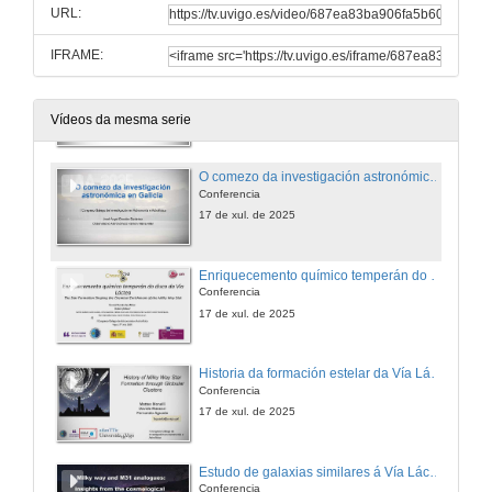
URL:
17 de xul. de 2025
IFRAME:
Accretion onto the Slowly Rotating Magnetar Candidate 4U 0114+65
Conference
17 de xul. de 2025
Vídeos da mesma serie
O comezo da investigación astronómica en Galicia
Conferencia
17 de xul. de 2025
Enriquecemento químico temperán do Disco de Vía Láctea
Conferencia
17 de xul. de 2025
Historia da formación estelar da Vía Láctea a través dos cúmulos globulares
Conferencia
17 de xul. de 2025
Estudo de galaxias similares á Vía Láctea e M31 mediante a simulación cosmológica TNG50
Conferencia