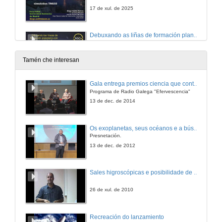
17 de xul. de 2025
Debuxando as liñas de formación planetaria grazas ao telescopio espacial James Webb
Conferencia
17 de xul. de 2025
Tamén che interesan
Astronomia e Astrofísica no IA
Gala entrega premios ciencia que conta 2014. Fundación Barrié
Conferencia
Programa de Radio Galega "Efervescencia"
17 de xul. de 2025
13 de dec. de 2014
O sector espacial en Galicia: potencial, innovación e futuro
Os exoplanetas, seus océanos e a búsqueda de vida neles.
Mesa redonda
Presnetación.
17 de xul. de 2025
13 de dec. de 2012
The Cosmic Web as driver of galaxy properties and satellite organization
Sales higroscópicas e posibilidade de vida en Marte
Conferencia
18 de xul. de 2025
26 de xul. de 2010
Hα con James Webb a 5<z<7: cuantificando a formación estelar en galaxias no primeiro mil millón de anos do Universo
Recreación do lanzamiento
Conferencia