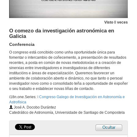
17 de xul. de 2025
New grids of M dwarf models
Visto
8
veces
Conference
O comezo da investigación astronómica en
17 de xul. de 2025
Galicia
Conferencia
Análise topolóxica de datos aplicada á formación estelar
O congreso está concibido como unha oportunidade única para
Conferencia
fomentar o intercambio de coñecemento, a presentación de resultados
17 de xul. de 2025
recentes, a posta en común de novas metodoloxías e a creación de
sinerxias entre investigadores e investigadoras de diferentes
institucións e áreas de especialización. Queremos favorecer un
Decoding the lack of fast rotators in Cygnus OB2: 3D modelling of non-spherical massive stars
ambiente de colaboración aberto e dinámico, no que tanto o persoal
Conference
investigador novo como o consolidado teña a oportunidade de expoñer
17 de xul. de 2025
o seu traballo e establecer novas liñas de contacto.
i18n.one.Series:
I Congreso Galego de Investigación en Astronomía e
Astrofísica
ANAPAR: uma teoria exata para o cálculo de paralaxes dinâmicas e massas individuais de estrelas binárias
José A. Docobo Durántez
Conferencia
Catedrático de Astronomía, Universidade de Santiago de Compostela
17 de xul. de 2025
Ocultar
Radio pulsar population synthesis with consistent flux measurements using simulation-based inference
Conference