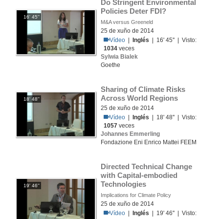
Do Stringent Environmental 
Policies Deter FDI? 
16' 45''
M&A versus Greeneld
25 de xuño de 2014
Vídeo
|
Inglés
| 16' 45'' | Visto:
1034
veces
Sylwia Bialek
Goethe
Sharing of Climate Risks 
Across World Regions
18' 48''
25 de xuño de 2014
Vídeo
|
Inglés
| 18' 48'' | Visto:
1057
veces
Johannes Emmerling
Fondazione Eni Enrico Mattei FEEM
Directed Technical Change 
with Capital-embodied 
Technologies
19' 46''
Implications for Climate Policy
25 de xuño de 2014
Vídeo
|
Inglés
| 19' 46'' | Visto: