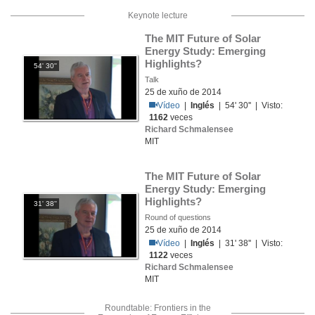
Keynote lecture
The MIT Future of Solar 
Energy Study: Emerging 
Highlights?
54' 30''
Talk
25 de xuño de 2014
Vídeo
|
Inglés
| 54' 30'' | Visto:
1162
veces
Richard Schmalensee
MIT
The MIT Future of Solar 
Energy Study: Emerging 
Highlights?
31' 38''
Round of questions
25 de xuño de 2014
Vídeo
|
Inglés
| 31' 38'' | Visto:
1122
veces
Richard Schmalensee
MIT
Roundtable: Frontiers in the