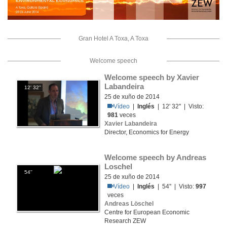
Gran Hotel A Toxa, A Toxa
Welcome speech
Welcome speech by Xavier 
Labandeira
12' 32''
25 de xuño de 2014
Vídeo
|
Inglés
| 12' 32'' | Visto:
981
veces
Xavier Labandeira
Director, Economics for Energy
Welcome speech by Andreas 
Loschel 
54''
25 de xuño de 2014
Vídeo
|
Inglés
| 54'' | Visto:
997
veces
Andreas Löschel
Centre for European Economic
Research ZEW