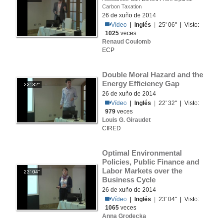
Carbon Taxation
26 de xuño de 2014
Vídeo
|
Inglés
| 25' 06'' | Visto:
1025
veces
Renaud Coulomb
ECP
Double Moral Hazard and the 
Energy Efficiency Gap
22' 32''
26 de xuño de 2014
Vídeo
|
Inglés
| 22' 32'' | Visto:
979
veces
Louis G. Giraudet
CIRED
Optimal Environmental 
Policies, Public Finance and 
Labor Markets over the 
23' 04''
Business Cycle
26 de xuño de 2014
Vídeo
|
Inglés
| 23' 04'' | Visto:
1065
veces
Anna Grodecka