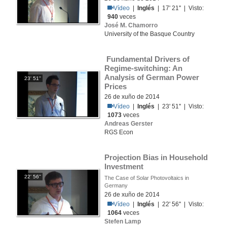
Vídeo
|
Inglés
| 17' 21'' | Visto:
940
veces
José M. Chamorro
University of the Basque Country
 Fundamental Drivers of 
Regime-switching: An 
Analysis of German Power 
23' 51''
Prices
26 de xuño de 2014
Vídeo
|
Inglés
| 23' 51'' | Visto:
1073
veces
Andreas Gerster
RGS Econ
Projection Bias in Household 
Investment
22' 56''
The Case of Solar Photovoltaics in
Germany
26 de xuño de 2014
Vídeo
|
Inglés
| 22' 56'' | Visto:
1064
veces
Stefen Lamp