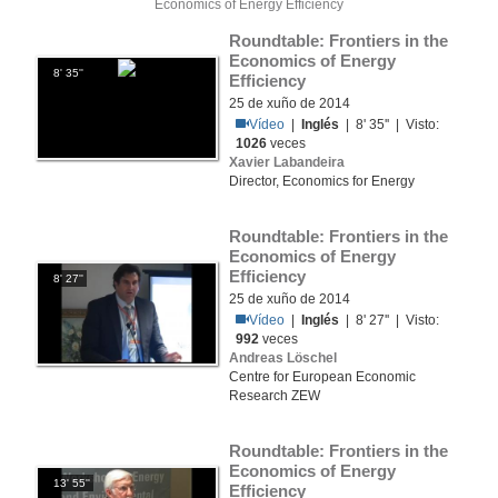
Economics of Energy Efficiency
Roundtable: Frontiers in the 
Economics of Energy 
8' 35''
Efficiency
25 de xuño de 2014
Vídeo
|
Inglés
| 8' 35'' | Visto:
1026
veces
Xavier Labandeira
Director, Economics for Energy
Roundtable: Frontiers in the 
Economics of Energy 
Efficiency
8' 27''
25 de xuño de 2014
Vídeo
|
Inglés
| 8' 27'' | Visto:
992
veces
Andreas Löschel
Centre for European Economic
Research ZEW
Roundtable: Frontiers in the 
Economics of Energy 
13' 55''
Efficiency