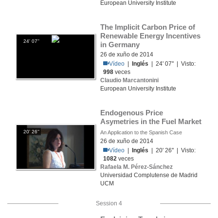
European University Institute
The Implicit Carbon Price of 
Renewable Energy Incentives 
24' 07''
in Germany
26 de xuño de 2014
Vídeo
|
Inglés
| 24' 07'' | Visto:
998
veces
Claudio Marcantonini
European University Institute
Endogenous Price 
Asymetries in the Fuel Market
20' 26''
An Application to the Spanish Case
26 de xuño de 2014
Vídeo
|
Inglés
| 20' 26'' | Visto:
1082
veces
Rafaela M. Pérez-Sánchez
Universidad Complutense de Madrid
UCM
Session 4