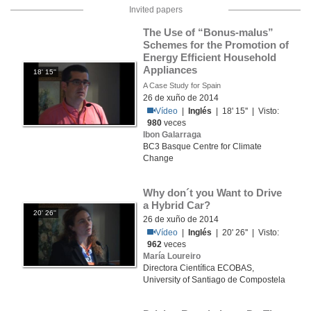
Invited papers
The Use of “Bonus-malus” 
Schemes for the Promotion of 
Energy Efficient Household 
Appliances
18' 15''
A Case Study for Spain
26 de xuño de 2014
Vídeo
|
Inglés
| 18' 15'' | Visto:
980
veces
Ibon Galarraga
BC3 Basque Centre for Climate
Change
Why don´t you Want to Drive 
a Hybrid Car?
20' 26''
26 de xuño de 2014
Vídeo
|
Inglés
| 20' 26'' | Visto:
962
veces
María Loureiro
Directora Científica ECOBAS,
University of Santiago de Compostela