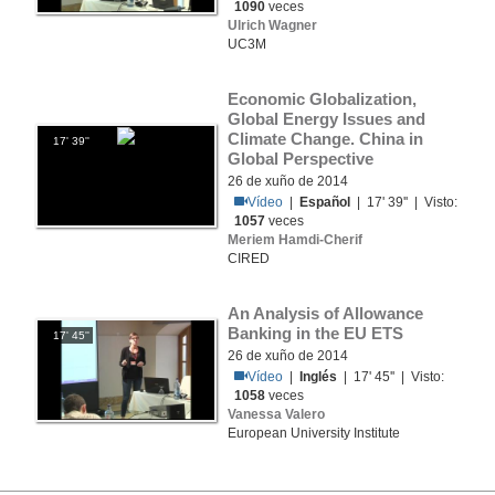
1090
veces
Ulrich Wagner
UC3M
Economic Globalization, 
Global Energy Issues and 
Climate Change. China in 
17' 39''
Global Perspective
26 de xuño de 2014
Vídeo
|
Español
| 17' 39'' | Visto:
1057
veces
Meriem Hamdi-Cherif
CIRED
An Analysis of Allowance 
Banking in the EU ETS
17' 45''
26 de xuño de 2014
Vídeo
|
Inglés
| 17' 45'' | Visto:
1058
veces
Vanessa Valero
European University Institute