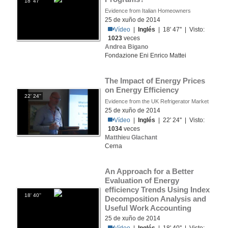
18' 47''
Evidence from Italian Homeowners
25 de xuño de 2014
Vídeo
|
Inglés
| 18' 47'' | Visto:
1023
veces
Andrea Bigano
Fondazione Eni Enrico Mattei
The Impact of Energy Prices 
on Energy Efficiency
22' 24''
Evidence from the UK Refrigerator Market
25 de xuño de 2014
Vídeo
|
Inglés
| 22' 24'' | Visto:
1034
veces
Matthieu Glachant
Cerna
An Approach for a Better 
Evaluation of Energy 
efficiency Trends Using Index 
18' 40''
Decomposition Analysis and 
Useful Work Accounting
25 de xuño de 2014