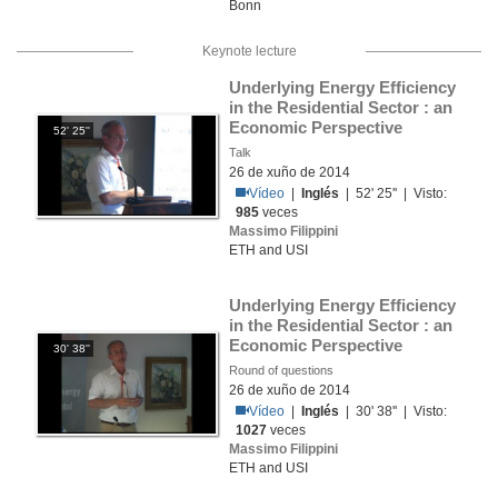
Bonn
Keynote lecture
Underlying Energy Efficiency 
in the Residential Sector : an 
Economic Perspective
52' 25''
Talk
26 de xuño de 2014
Vídeo
|
Inglés
| 52' 25'' | Visto:
985
veces
Massimo Filippini
ETH and USI
Underlying Energy Efficiency 
in the Residential Sector : an 
Economic Perspective
30' 38''
Round of questions
26 de xuño de 2014
Vídeo
|
Inglés
| 30' 38'' | Visto:
1027
veces
Massimo Filippini
ETH and USI