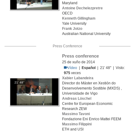
Maryland
Antoine Dechelezpretre
OECD
Kenneth Gillingham
Yale University
Frank Jotzo
Australian National University
Press Conference
Press conference
25 de xuño de 2014
Vídeo
|
Español
| 21' 48'' | Visto:
975
veces
Xabier Labandeira
21' 48''
Director do Máster en Xestión do
Desenvolvemento Sostible (MXDS) ,
Universidade de Vigo
Andreas Löschel
Centre for European Economic
Research ZEW
Massimo Tavoni
Fondazione Eni Enrico Mattei FEEM
Massimo Filippini
ETH and USI