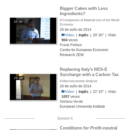
Bigger Cakes with Less 
Ingredients? 
A Comparison of Material Use of the World
20' 30''
Economy
26 de xuño de 2014
Vídeo
|
Inglés
| 20' 30'' | Visto:
904
veces
Frank Pothen
Centre for European Economic
Research ZEW
Replacing Italy’s RES-E 
Surcharge with a Carbon Tax
22' 33''
A Macroeconomic Analysis
26 de xuño de 2014
Vídeo
|
Inglés
| 22' 33'' | Visto:
1057
veces
Stefano Verde
European University Institute
Session 6
Conditions for Profit-neutral 