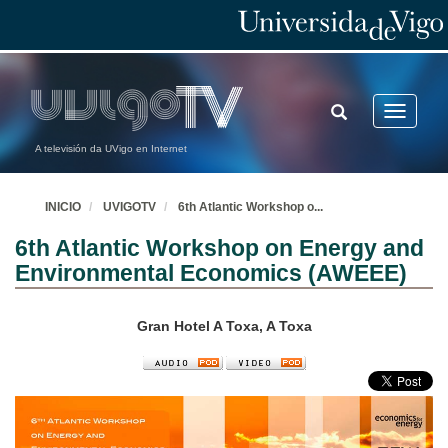
TOGGLE
Toggle
SEARCH
navigatio
A televisión da UVigo en Internet
INICIO
UVIGOTV
6th Atlantic Workshop o
...
6th Atlantic Workshop on Energy and
Environmental Economics (AWEEE)
Gran Hotel A Toxa, A Toxa