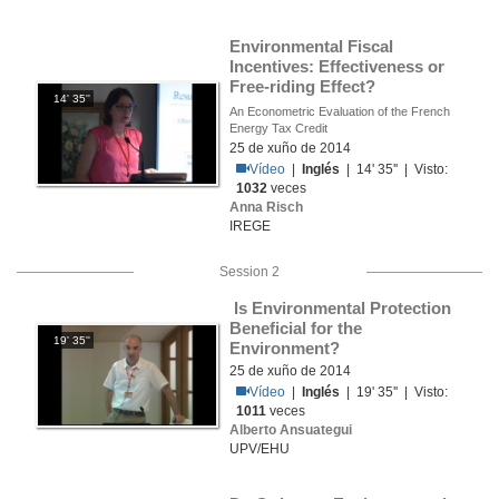
Environmental Fiscal 
Incentives: Effectiveness or 
Free-riding Effect? 
14' 35''
An Econometric Evaluation of the French
Energy Tax Credit
25 de xuño de 2014
Vídeo
|
Inglés
| 14' 35'' | Visto:
1032
veces
Anna Risch
IREGE
Session 2
 Is Environmental Protection 
Beneficial for the 
19' 35''
Environment?
25 de xuño de 2014
Vídeo
|
Inglés
| 19' 35'' | Visto:
1011
veces
Alberto Ansuategui
UPV/EHU