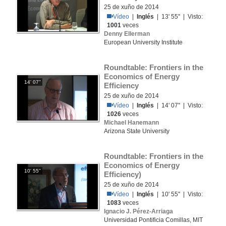
25 de xuño de 2014
Vídeo
|
Inglés
| 13' 55'' | Visto:
1001
veces
Denny Ellerman
European University Institute
Roundtable: Frontiers in the 
Economics of Energy 
14' 07''
Efficiency
25 de xuño de 2014
Vídeo
|
Inglés
| 14' 07'' | Visto:
1026
veces
Michael Hanemann
Arizona State University
Roundtable: Frontiers in the 
Economics of Energy 
10' 55''
Efficiency)
25 de xuño de 2014
Vídeo
|
Inglés
| 10' 55'' | Visto:
1083
veces
Ignacio J. Pérez-Arriaga
Universidad Pontificia Comillas, MIT