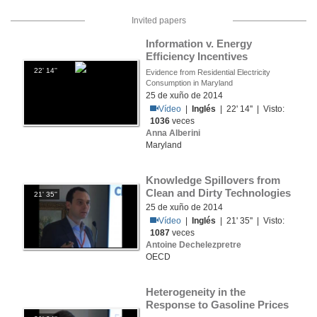
Invited papers
Information v. Energy 
Efficiency Incentives
22' 14''
Evidence from Residential Electricity
Consumption in Maryland
25 de xuño de 2014
Vídeo
|
Inglés
| 22' 14'' | Visto:
1036
veces
Anna Alberini
Maryland
Knowledge Spillovers from 
Clean and Dirty Technologies
21' 35''
25 de xuño de 2014
Vídeo
|
Inglés
| 21' 35'' | Visto:
1087
veces
Antoine Dechelezpretre
OECD
Heterogeneity in the 
Response to Gasoline Prices