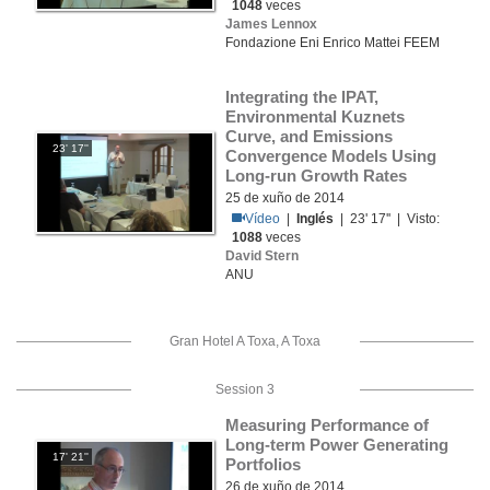
1048
veces
James Lennox
Fondazione Eni Enrico Mattei FEEM
Integrating the IPAT, 
Environmental Kuznets 
Curve, and Emissions 
23' 17''
Convergence Models Using 
Long-run Growth Rates
25 de xuño de 2014
Vídeo
|
Inglés
| 23' 17'' | Visto:
1088
veces
David Stern
ANU
Gran Hotel A Toxa, A Toxa
Session 3
Measuring Performance of 
Long-term Power Generating 
17' 21''
Portfolios
26 de xuño de 2014