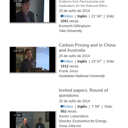
21' 04''
Evidence from Pennsylvania and
Implications for the Rebound Effect
25 de xuño de 2014
Vídeo
|
Inglés
| 21' 04'' | Visto:
1061
veces
Kenneth Gillingham
Yale University
Carbon Pricing and in China 
and Australia
23' 07''
25 de xuño de 2014
Vídeo
|
Inglés
| 23' 07'' | Visto:
1012
veces
Frank Jotzo
Australian National University
Invited papers. Round of 
questions
25 de xuño de 2014
Vídeo
|
Inglés
| 7' 59'' | Visto:
902
veces
7' 59''
Xavier Labandeira
Director, Economics for Energy
Anna Alberini