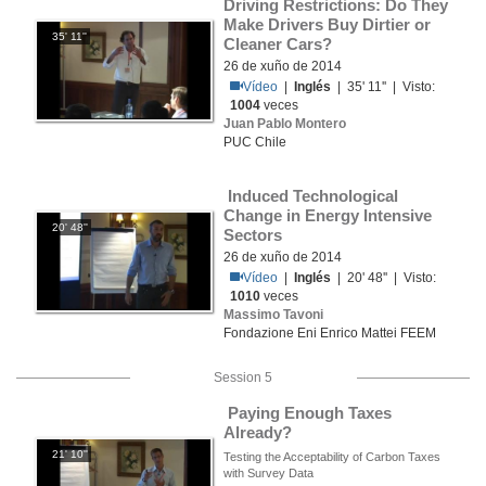
Driving Restrictions: Do They 
Make Drivers Buy Dirtier or 
35' 11''
Cleaner Cars?
26 de xuño de 2014
Vídeo
|
Inglés
| 35' 11'' | Visto:
1004
veces
Juan Pablo Montero
PUC Chile
 Induced Technological 
Change in Energy Intensive 
20' 48''
Sectors
26 de xuño de 2014
Vídeo
|
Inglés
| 20' 48'' | Visto:
1010
veces
Massimo Tavoni
Fondazione Eni Enrico Mattei FEEM
Session 5
 Paying Enough Taxes 
Already? 
21' 10''
Testing the Acceptability of Carbon Taxes
with Survey Data