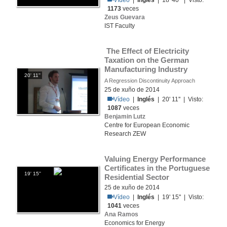
Vídeo
|
Inglés
| 18' 40'' | Visto:
1173
veces
Zeus Guevara
IST Faculty
 The Effect of Electricity 
Taxation on the German 
Manufacturing Industry
20' 11''
A Regression Discontinuity Approach
25 de xuño de 2014
Vídeo
|
Inglés
| 20' 11'' | Visto:
1087
veces
Benjamin Lutz
Centre for European Economic
Research ZEW
Valuing Energy Performance 
Certificates in the Portuguese 
19' 15''
Residential Sector
25 de xuño de 2014
Vídeo
|
Inglés
| 19' 15'' | Visto:
1041
veces
Ana Ramos
Economics for Energy