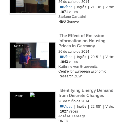
26 de xuño de 2014
Vídeo
|
Inglés
| 21' 10'' | Visto:
1071
veces
Stefano Carattini
HEG Genève
 The Effect of Emission 
Information on Housing 
Prices in Germany
20' 51''
26 de xuño de 2014
Vídeo
|
Inglés
| 20' 51'' | Visto:
1043
veces
Kathrine von Graevenitz
Centre for European Economic
Research ZEW
 Identifying Energy Demand 
from Discrete Changes
22' 08''
26 de xuño de 2014
Vídeo
|
Inglés
| 22' 08'' | Visto:
1027
veces
José M. Labeaga
UNED