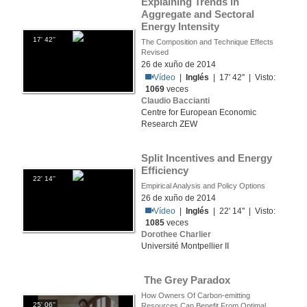
Explaining Trends in 
Aggregate and Sectoral 
Energy Intensity
17' 42''
The Composition and Technique Effects
Revised
26 de xuño de 2014
Vídeo
|
Inglés
| 17' 42'' | Visto:
1069
veces
Claudio Baccianti
Centre for European Economic
Research ZEW
Split Incentives and Energy 
Efficiency
22' 14''
Empirical Analysis and Policy Options
26 de xuño de 2014
Vídeo
|
Inglés
| 22' 14'' | Visto:
1085
veces
Dorothee Charlier
Université Montpellier II
 The Grey Paradox
How Owners Of Carbon-emitting
25' 06''
Resources Can Benefit From Optimal