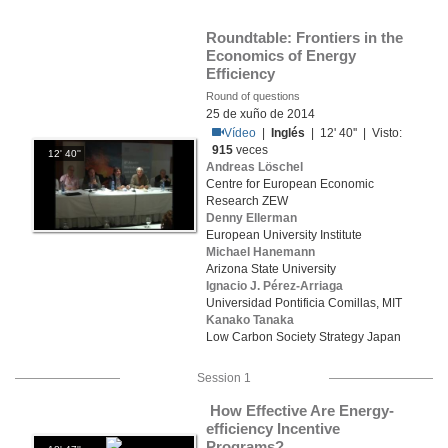
Roundtable: Frontiers in the 
Economics of Energy 
Efficiency
Round of questions
25 de xuño de 2014
Vídeo
|
Inglés
| 12' 40'' | Visto:
915
veces
12' 40''
Andreas Löschel
Centre for European Economic
Research ZEW
Denny Ellerman
European University Institute
Michael Hanemann
Arizona State University
Ignacio J. Pérez-Arriaga
Universidad Pontificia Comillas, MIT
Kanako Tanaka
Low Carbon Society Strategy Japan
Session 1
 How Effective Are Energy-
efficiency Incentive 
Programs? 