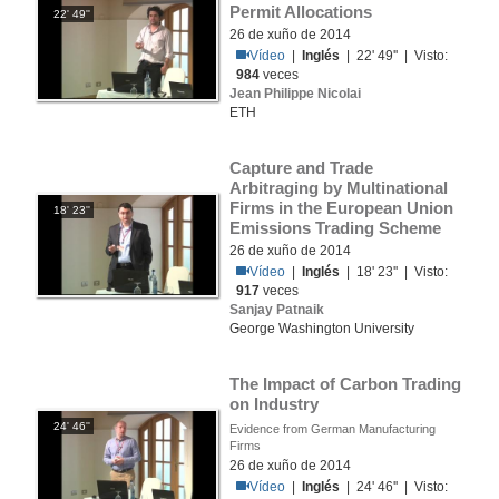
Permit Allocations
22' 49''
26 de xuño de 2014
Vídeo
|
Inglés
| 22' 49'' | Visto:
984
veces
Jean Philippe Nicolai
ETH
Capture and Trade 
Arbitraging by Multinational 
Firms in the European Union 
18' 23''
Emissions Trading Scheme
26 de xuño de 2014
Vídeo
|
Inglés
| 18' 23'' | Visto:
917
veces
Sanjay Patnaik
George Washington University
The Impact of Carbon Trading 
on Industry
24' 46''
Evidence from German Manufacturing
Firms
26 de xuño de 2014
Vídeo
|
Inglés
| 24' 46'' | Visto: