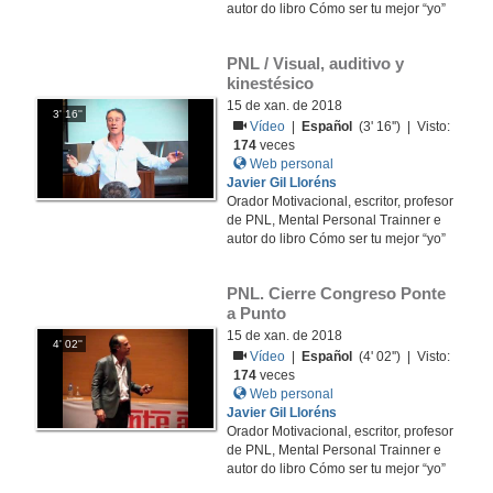
autor do libro Cómo ser tu mejor “yo”
PNL / Visual, auditivo y 
kinestésico
15 de xan. de 2018
3' 16''
Vídeo
|
Español
(3' 16'') | Visto:
174
veces
Web personal
Javier Gil Lloréns
Orador Motivacional, escritor, profesor
de PNL, Mental Personal Trainner e
autor do libro Cómo ser tu mejor “yo”
PNL. Cierre Congreso Ponte 
a Punto
15 de xan. de 2018
4' 02''
Vídeo
|
Español
(4' 02'') | Visto:
174
veces
Web personal
Javier Gil Lloréns
Orador Motivacional, escritor, profesor
de PNL, Mental Personal Trainner e
autor do libro Cómo ser tu mejor “yo”