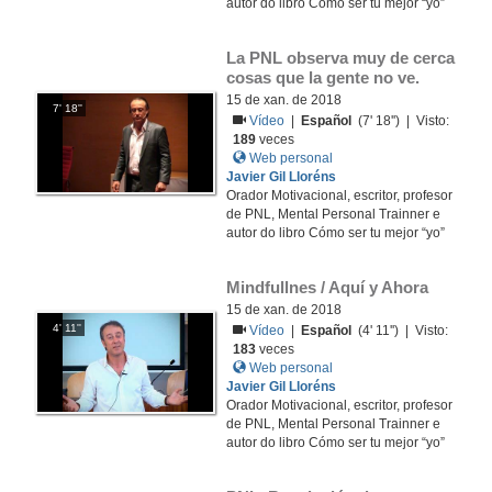
autor do libro Cómo ser tu mejor “yo”
La PNL observa muy de cerca 
cosas que la gente no ve.
15 de xan. de 2018
7' 18''
Vídeo
|
Español
(7' 18'') | Visto:
189
veces
Web personal
Javier Gil Lloréns
Orador Motivacional, escritor, profesor
de PNL, Mental Personal Trainner e
autor do libro Cómo ser tu mejor “yo”
Mindfullnes / Aquí y Ahora
15 de xan. de 2018
4' 11''
Vídeo
|
Español
(4' 11'') | Visto:
183
veces
Web personal
Javier Gil Lloréns
Orador Motivacional, escritor, profesor
de PNL, Mental Personal Trainner e
autor do libro Cómo ser tu mejor “yo”