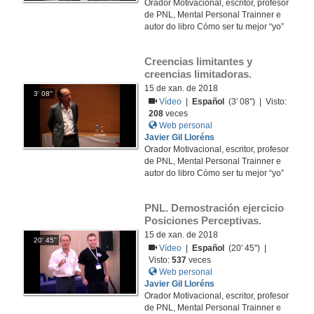
Orador Motivacional, escritor, profesor
de PNL, Mental Personal Trainner e
autor do libro Cómo ser tu mejor “yo”
Creencias limitantes y 
creencias limitadoras.
15 de xan. de 2018
3' 08''
Vídeo
|
Español
(3' 08'') | Visto:
208
veces
Web personal
Javier Gil Lloréns
Orador Motivacional, escritor, profesor
de PNL, Mental Personal Trainner e
autor do libro Cómo ser tu mejor “yo”
PNL. Demostración ejercicio 
Posiciones Perceptivas.
15 de xan. de 2018
20' 45''
Vídeo
|
Español
(20' 45'') |
Visto:
537
veces
Web personal
Javier Gil Lloréns
Orador Motivacional, escritor, profesor
de PNL, Mental Personal Trainner e