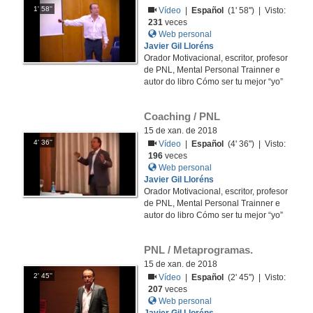
1' 58''
Vídeo
|
Español
(1' 58'') | Visto:
231
veces
Web personal
Javier Gil Lloréns
Orador Motivacional, escritor, profesor
de PNL, Mental Personal Trainner e
autor do libro Cómo ser tu mejor “yo”
Coaching / PNL
15 de xan. de 2018
4' 36''
Vídeo
|
Español
(4' 36'') | Visto:
196
veces
Web personal
Javier Gil Lloréns
Orador Motivacional, escritor, profesor
de PNL, Mental Personal Trainner e
autor do libro Cómo ser tu mejor “yo”
PNL / Metaprogramas.
15 de xan. de 2018
2' 45''
Vídeo
|
Español
(2' 45'') | Visto:
207
veces
Web personal