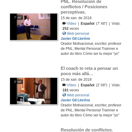
PNL. Resolución de 
conflictos / Posiciones 
perceptivas.
7' 48''
15 de xan. de 2018
Vídeo
|
Español
(7' 48'') | Visto:
252
veces
Web personal
Javier Gil Lloréns
Orador Motivacional, escritor, profesor
de PNL, Mental Personal Trainner e
autor do libro Cómo ser tu mejor “yo”
El coach te reta a pensar un 
poco más allá…
15 de xan. de 2018
2' 08''
Vídeo
|
Español
(2' 08'') | Visto:
181
veces
Web personal
Javier Gil Lloréns
Orador Motivacional, escritor, profesor
de PNL, Mental Personal Trainner e
autor do libro Cómo ser tu mejor “yo”
Resolución de conflictos.