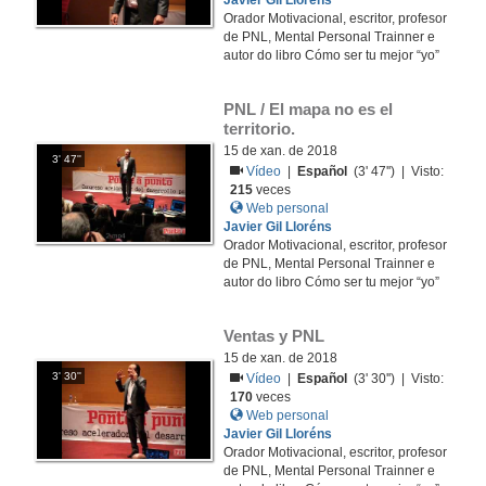
Javier Gil Lloréns
Orador Motivacional, escritor, profesor
de PNL, Mental Personal Trainner e
autor do libro Cómo ser tu mejor “yo”
PNL / El mapa no es el 
territorio.
15 de xan. de 2018
3' 47''
Vídeo
|
Español
(3' 47'') | Visto:
215
veces
Web personal
Javier Gil Lloréns
Orador Motivacional, escritor, profesor
de PNL, Mental Personal Trainner e
autor do libro Cómo ser tu mejor “yo”
Ventas y PNL
15 de xan. de 2018
3' 30''
Vídeo
|
Español
(3' 30'') | Visto:
170
veces
Web personal
Javier Gil Lloréns
Orador Motivacional, escritor, profesor
de PNL, Mental Personal Trainner e