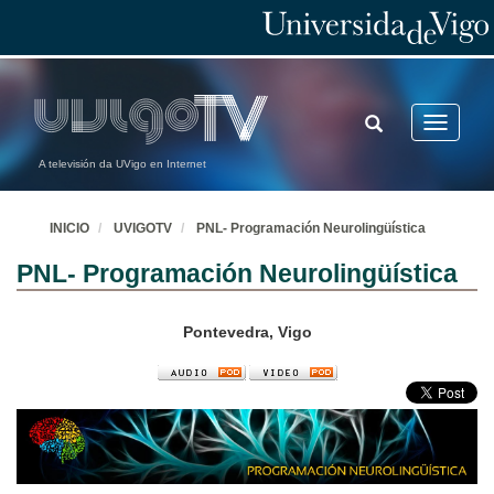
TOGGLE
Toggle
SEARCH
navigatio
A televisión da UVigo en Internet
INICIO
UVIGOTV
PNL- Programación Neurolingüística
PNL- Programación Neurolingüística
Pontevedra, Vigo