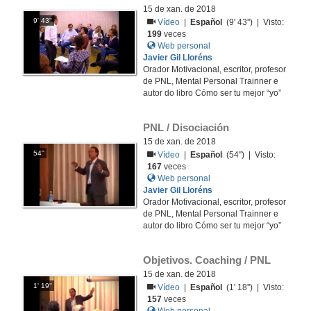
15 de xan. de 2018
9' 43''
Vídeo
|
Español
(9' 43'') | Visto:
199
veces
Web personal
Javier Gil Lloréns
Orador Motivacional, escritor, profesor
de PNL, Mental Personal Trainner e
autor do libro Cómo ser tu mejor “yo”
PNL / Disociación
15 de xan. de 2018
54''
Vídeo
|
Español
(54'') | Visto:
167
veces
Web personal
Javier Gil Lloréns
Orador Motivacional, escritor, profesor
de PNL, Mental Personal Trainner e
autor do libro Cómo ser tu mejor “yo”
Objetivos. Coaching / PNL
15 de xan. de 2018
1' 19''
Vídeo
|
Español
(1' 18'') | Visto:
157
veces