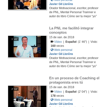
Web personal
Javier Gil Lloréns
Orador Motivacional, escritor, profesor
de PNL, Mental Personal Trainner e
autor do libro Cómo ser tu mejor “yo”
La PNL me facilitó integrar 
conceptos
15 de xan. de 2018
1' 46''
Vídeo
|
Español
(1' 46'') | Visto:
160
veces
Web personal
Javier Gil Lloréns
Orador Motivacional, escritor, profesor
de PNL, Mental Personal Trainner e
autor do libro Cómo ser tu mejor “yo”
En un proceso de Coaching el 
protagonista eres tú
15 de xan. de 2018
2' 04''
Vídeo
|
Español
(2' 04'') | Visto:
178
veces
Web personal
Javier Gil Lloréns