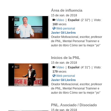
Área de influencia
15 de xan. de 2018
2' 32''
Vídeo
|
Español
(2' 32'') | Visto:
160
veces
Web personal
Javier Gil Lloréns
Orador Motivacional, escritor, profesor
de PNL, Mental Personal Trainner e
autor do libro Cómo ser tu mejor “yo”
Inicios de la PNL
15 de xan. de 2018
4' 31''
Vídeo
|
Español
(4' 31'') | Visto:
179
veces
Web personal
Javier Gil Lloréns
Orador Motivacional, escritor, profesor
de PNL, Mental Personal Trainner e
autor do libro Cómo ser tu mejor “yo”
PNL. Asociado / Disociado
15 de xan. de 2018