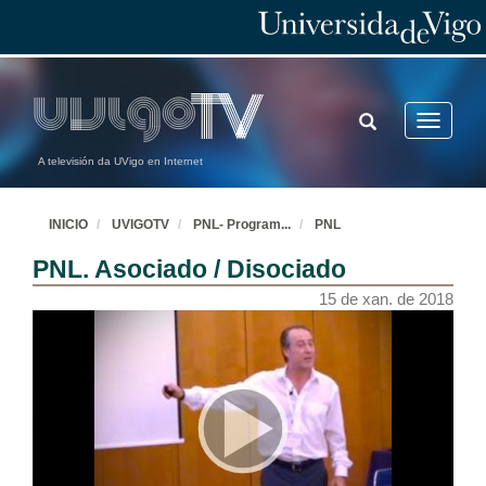
TOGGLE
Toggle
SEARCH
navigatio
A televisión da UVigo en Internet
INICIO
UVIGOTV
PNL- Program
...
PNL
PNL. Asociado / Disociado
15 de xan. de 2018