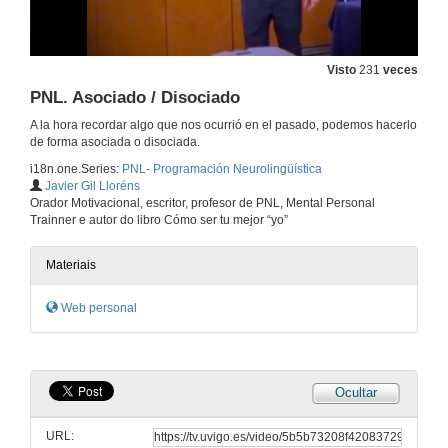
Visto
231
veces
PNL. Asociado / Disociado
A la hora recordar algo que nos ocurrió en el pasado, podemos hacerlo
de forma asociada o disociada.
i18n.one.Series:
PNL- Programación Neurolingüística
Javier Gil Lloréns
Orador Motivacional, escritor, profesor de PNL, Mental Personal
Trainner e autor do libro Cómo ser tu mejor “yo”
Mente y momento presente
coach, coaching, PNL, programación neurolingüística, motivación, oratoria, programación, AEPNL, ICC, desarrollo personal, aquí y ahora, momento presen
15 de xan. de 2018
Materiais
Web personal
Comunicación y PNL
15 de xan. de 2018
Ocultar
Área de influencia
URL:
15 de xan. de 2018