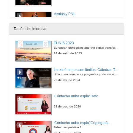
Ventas y PNL
15 de xan. de 2018
Tamén che interesan
La PNL observa muy de cerca cosas que la gente no ve.
EUNIS 2023
European univesrities and the digital transformation: challenges and opportunities ahead
15 de xan. de 2018
14 de xuño de 2023
Mindfullnes / Aquí y Ahora
Imaxinémonos sen límites. Cátedras Telefónica
Sólo quen coñece as preguntas pode imaxinar novas respostas
15 de xan. de 2018
22 de abr. de 2024
PNL. Resolución de conflictos / Posiciones perceptivas.
'Cóntacho unha espía' Reto
15 de xan. de 2018
23 de dec. de 2020
El coach te reta a pensar un poco más allá…
'Cóntacho unha espía' Criptografía
Taller manipulativo 1
15 de xan. de 2018