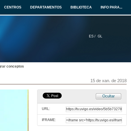
15 de xan. de 2018
CENTROS
DEPARTAMENTOS
BIBLIOTECA
INFO PARA...
PNL. Resolución de conflictos / Posiciones perceptivas.
15 de xan. de 2018
ES /
GL
El coach te reta a pensar un poco más allá…
15 de xan. de 2018
egrar conceptos
Resolución de conflictos.
15 de xan. de 2018
15 de xan. de 2018
PNL / Disociación
Ocultar
15 de xan. de 2018
URL:
IFRAME:
Objetivos. Coaching / PNL