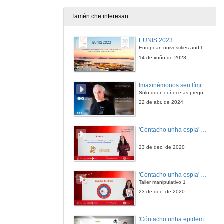
15 de xan. de 2018
Tamén che interesan
PNL. Cierre Congreso Ponte a Punto
EUNIS 2023
15 de xan. de 2018
European univesrities and the digital transformation: challenges and opportunities ahead
14 de xuño de 2023
Imaxinémonos sen límites. Cátedras Telefónica
Sólo quen coñece as preguntas pode imaxinar novas respostas
22 de abr. de 2024
'Cóntacho unha espía' Reto
23 de dec. de 2020
'Cóntacho unha espía' Criptografía
Taller manipulativo 1
23 de dec. de 2020
'Cóntacho unha epidemióloga' Reto