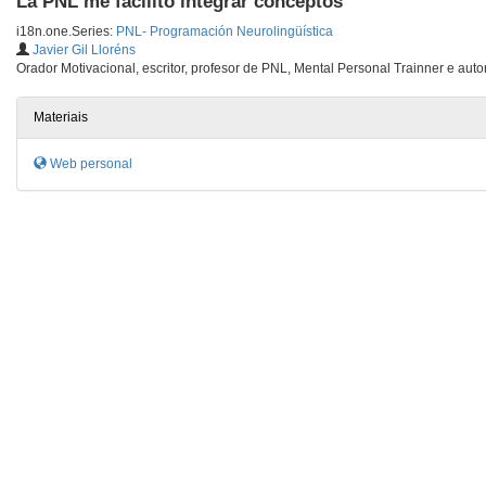
La PNL me facilitó integrar conceptos
i18n.one.Series:
PNL- Programación Neurolingüística
Javier Gil Lloréns
Orador Motivacional, escritor, profesor de PNL, Mental Personal Trainner e autor
Materiais
Web personal