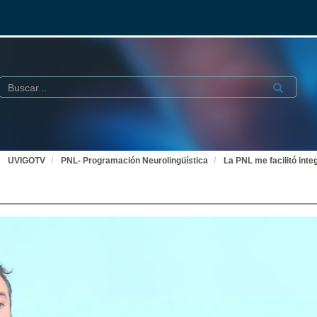
Buscar
Submit
UVIGOTV
PNL- Programación Neurolingüística
La PNL me facilitó int