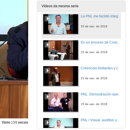
15 de xan. de 2018
Vídeos da mesma serie
La PNL me facilitó integrar conceptos
15 de xan. de 2018
En un proceso de Coaching el protagonista eres tú
15 de xan. de 2018
Creencias limitantes y creencias limitadoras.
15 de xan. de 2018
PNL. Demostración ejercicio Posiciones Perceptivas.
15 de xan. de 2018
PNL / Visual, auditivo y kinestésico
Visto
159
veces