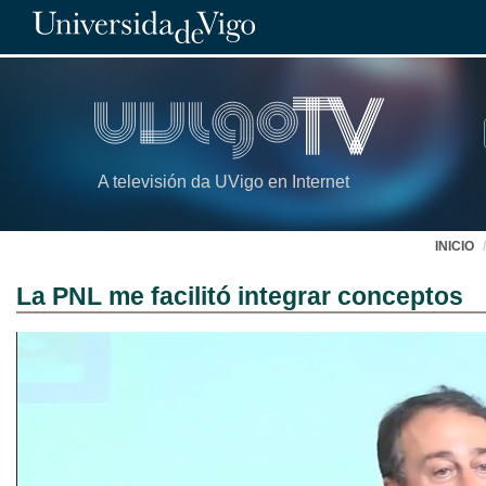
A televisión da UVigo en Internet
INICIO
La PNL me facilitó integrar conceptos