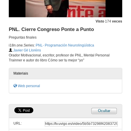
El coach te reta a pensar un poco más allá…
Visto
174
veces
15 de xan. de 2018
PNL. Cierre Congreso Ponte a Punto
Preguntas finales
Resolución de conflictos.
i18n.one.Series:
PNL- Programación Neurolingüística
15 de xan. de 2018
Javier Gil Lloréns
Orador Motivacional, escritor, profesor de PNL, Mental Personal
Trainner e autor do libro Cómo ser tu mejor “yo”
PNL / Disociación
Materiais
15 de xan. de 2018
Web personal
Objetivos. Coaching / PNL
15 de xan. de 2018
Ocultar
La PNL me facilitó integrar conceptos
URL:
15 de xan. de 2018