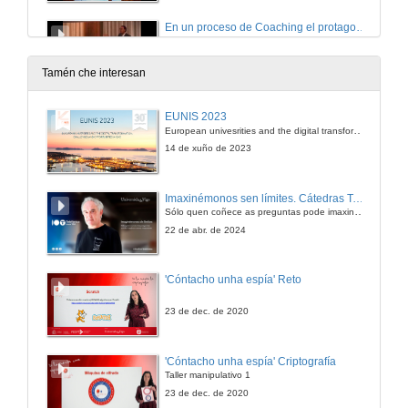
En un proceso de Coaching el protagonista eres tú
15 de xan. de 2018
Tamén che interesan
Creencias limitantes y creencias limitadoras.
EUNIS 2023
European univesrities and the digital transformation: challenges and opportunities ahead
15 de xan. de 2018
14 de xuño de 2023
PNL. Demostración ejercicio Posiciones Perceptivas.
Imaxinémonos sen límites. Cátedras Telefónica
Sólo quen coñece as preguntas pode imaxinar novas respostas
15 de xan. de 2018
22 de abr. de 2024
PNL / Visual, auditivo y kinestésico
'Cóntacho unha espía' Reto
15 de xan. de 2018
23 de dec. de 2020
PNL. Cierre Congreso Ponte a Punto
'Cóntacho unha espía' Criptografía
Taller manipulativo 1
15 de xan. de 2018
23 de dec. de 2020