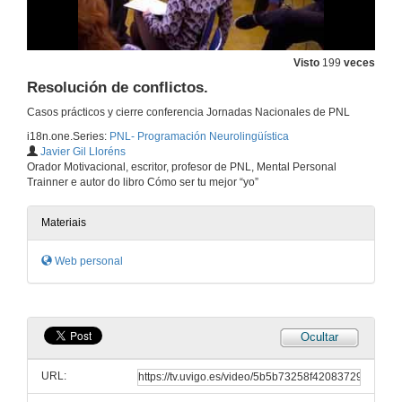
PNL / El mapa no es el territorio.
15 de xan. de 2018
Visto
199
veces
Resolución de conflictos.
Ventas y PNL
Casos prácticos y cierre conferencia Jornadas Nacionales de PNL
i18n.one.Series:
PNL- Programación Neurolingüística
15 de xan. de 2018
Javier Gil Lloréns
Orador Motivacional, escritor, profesor de PNL, Mental Personal
Trainner e autor do libro Cómo ser tu mejor “yo”
La PNL observa muy de cerca cosas que la gente no ve.
15 de xan. de 2018
Materiais
Web personal
Mindfullnes / Aquí y Ahora
15 de xan. de 2018
Ocultar
PNL. Resolución de conflictos / Posiciones perceptivas.
URL:
15 de xan. de 2018