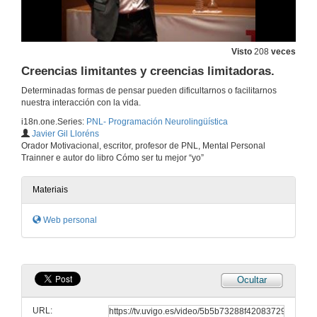
15 de xan. de 2018
El coach te reta a pensar un poco más allá…
Visto
208
veces
15 de xan. de 2018
Creencias limitantes y creencias limitadoras.
Determinadas formas de pensar pueden dificultarnos o facilitarnos
nuestra interacción con la vida.
Resolución de conflictos.
i18n.one.Series:
PNL- Programación Neurolingüística
15 de xan. de 2018
Javier Gil Lloréns
Orador Motivacional, escritor, profesor de PNL, Mental Personal
Trainner e autor do libro Cómo ser tu mejor “yo”
PNL / Disociación
Materiais
15 de xan. de 2018
Web personal
Objetivos. Coaching / PNL
15 de xan. de 2018
Ocultar
La PNL me facilitó integrar conceptos
URL: