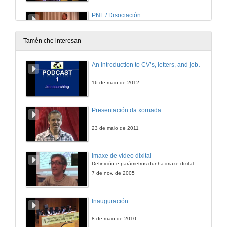
PNL / Disociación
15 de xan. de 2018
Tamén che interesan
Objetivos. Coaching / PNL
An introduction to CV’s, letters, and job searching
15 de xan. de 2018
16 de maio de 2012
La PNL me facilitó integrar conceptos
Presentación da xornada
15 de xan. de 2018
23 de maio de 2011
En un proceso de Coaching el protagonista eres tú
Imaxe de vídeo dixital
Definición e parámetros dunha imaxe dixital. Resolución e Aspecto. Profundidade da cor. Compresión. Frame por segundo. Entrelazado. Campos, cadros
15 de xan. de 2018
7 de nov. de 2005
Creencias limitantes y creencias limitadoras.
Inauguración
15 de xan. de 2018
8 de maio de 2010