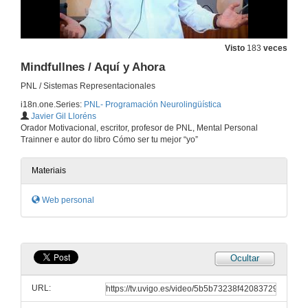
PNL. Asociado / Disociado
15 de xan. de 2018
Visto
183
veces
Mindfullnes / Aquí y Ahora
Coaching / PNL
PNL / Sistemas Representacionales
i18n.one.Series:
PNL- Programación Neurolingüística
15 de xan. de 2018
Javier Gil Lloréns
Orador Motivacional, escritor, profesor de PNL, Mental Personal
Trainner e autor do libro Cómo ser tu mejor “yo”
PNL / Metaprogramas.
15 de xan. de 2018
Materiais
Web personal
PNL / El mapa no es el territorio.
15 de xan. de 2018
Ocultar
Ventas y PNL
URL:
15 de xan. de 2018