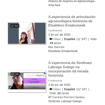
Alianza de mujeres en Agroecología -
Ama Awa
A experiencia de articulación 
agroecológica feminista de 
Etxaldeco Emakumeak
11' 54''
Conferencia
3 de xul. de 2020
Vídeo
|
Español
(11' 54'') | Visto:
19
veces
Mar Garrote
Etxaldeko Emakumeak
A experiencia do Sindicato 
Labrego Galego na 
incorporación dá mirada 
12' 18''
feminista
Conferencia
3 de xul. de 2020
Vídeo
|
Español
(12' 18'') |
Visto:
22
veces
Mª Carmen Ferreiro Santos
Sindicato Labrego Galego