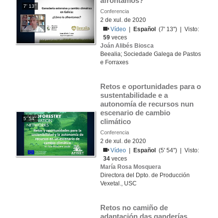
afrontamos?
7' 13''
Conferencia
2 de xul. de 2020
Vídeo
|
Español
(7' 13'') | Visto:
59
veces
Joán Alibés Biosca
Beealia; Sociedade Galega de Pastos
e Forraxes
Retos e oportunidades para o 
sustentabilidade e a 
autonomía de recursos nun 
escenario de cambio 
5' 54''
climático
Conferencia
2 de xul. de 2020
Vídeo
|
Español
(5' 54'') | Visto:
34
veces
María Rosa Mosquera
Directora del Dpto. de Producción
Vexetal., USC
Retos no camiño de 
adaptación das ganderías 