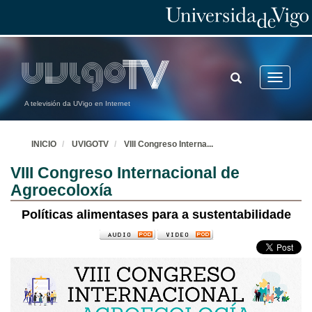
TOGGLE
Toggle
SEARCH
navigatio
A televisión da UVigo en Internet
INICIO
UVIGOTV
VIII Congreso Interna
...
VIII Congreso Internacional de
Agroecoloxía
Políticas alimentases para a sustentabilidade