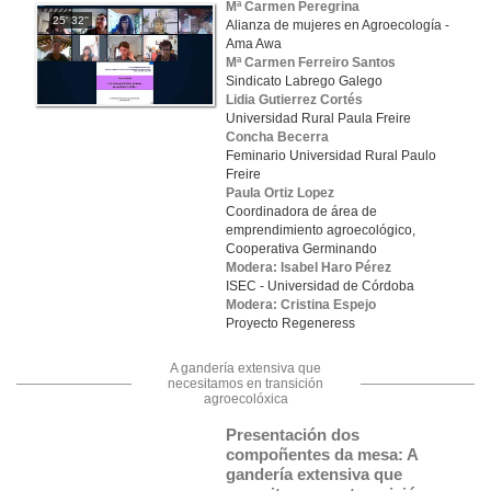
Mª Carmen Peregrina
25' 32''
Alianza de mujeres en Agroecología -
Ama Awa
Mª Carmen Ferreiro Santos
Sindicato Labrego Galego
Lidia Gutierrez Cortés
Universidad Rural Paula Freire
Concha Becerra
Feminario Universidad Rural Paulo
Freire
Paula Ortiz Lopez
Coordinadora de área de
emprendimiento agroecológico,
Cooperativa Germinando
Modera: Isabel Haro Pérez
ISEC - Universidad de Córdoba
Modera: Cristina Espejo
Proyecto Regeneress
A gandería extensiva que
necesitamos en transición
agroecolóxica
Presentación dos 
compoñentes da mesa: A 
gandería extensiva que 