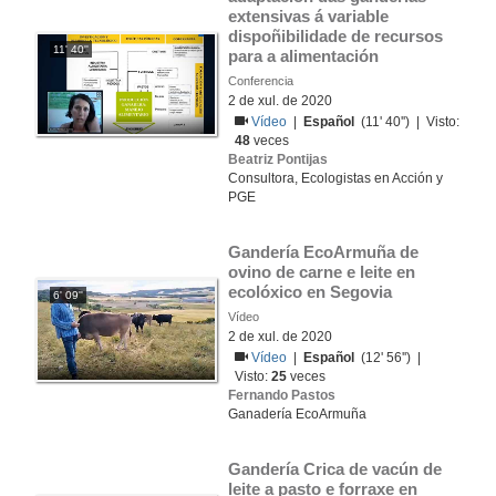
extensivas á variable 
dispoñibilidade de recursos 
11' 40''
para a alimentación
Conferencia
2 de xul. de 2020
Vídeo
|
Español
(11' 40'') | Visto:
48
veces
Beatriz Pontijas
Consultora, Ecologistas en Acción y
PGE
Gandería EcoArmuña de 
ovino de carne e leite en 
ecolóxico en Segovia
6' 09''
Vídeo
2 de xul. de 2020
Vídeo
|
Español
(12' 56'') |
Visto:
25
veces
Fernando Pastos
Ganadería EcoArmuña
Gandería Crica de vacún de 
leite a pasto e forraxe en 