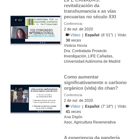
revitalización da 
transhumancia e as vías 
pecuarias no século XXI
6' 01''
Conferencia
2 de xul. de 2020
Vídeo
|
Español
(6' 01'') | Visto:
30
veces
Violeta Hevia
Dra. Contratada Proxecto
Investigación, LIFE Cañadas,
Universidad Autónoma de Madrid
Como aumentar 
significativamente o carbono 
orgánico (vida) do chan?
7' 18''
Conferencia
2 de xul. de 2020
Vídeo
|
Español
(7' 18'') | Visto:
41
veces
Ana Digón
Asoc. Agricultura Rexenerativa
A experiencia da gandería 