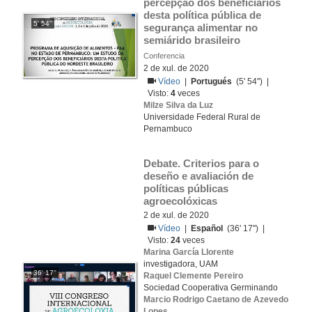
percepção dos beneficiários 
desta política pública de 
5' 54''
segurança alimentar no 
semiárido brasileiro
Conferencia
2 de xul. de 2020
Vídeo
|
Portugués
(5' 54'') |
Visto:
4
veces
Milze Silva da Luz
Universidade Federal Rural de
Pernambuco
Debate. Criterios para o 
deseño e avaliación de 
políticas públicas 
agroecolóxicas
2 de xul. de 2020
Vídeo
|
Español
(36' 17'') |
Visto:
24
veces
Marina García Llorente
investigadora, UAM
36' 17''
Raquel Clemente Pereiro
Sociedad Cooperativa Germinando
Marcio Rodrigo Caetano de Azevedo
Lopes