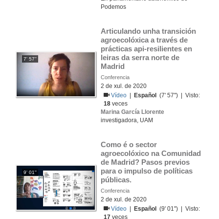
Podemos
Articulando unha transición 
agroecolóxica a través de 
prácticas api-resilientes en 
leiras da serra norte de 
7' 57''
Madrid
Conferencia
2 de xul. de 2020
Vídeo
|
Español
(7' 57'') | Visto:
18
veces
Marina García Llorente
investigadora, UAM
Como é o sector 
agroecolóxico na Comunidad 
de Madrid? Pasos previos 
para o impulso de políticas 
9' 01''
públicas. 
Conferencia
2 de xul. de 2020
Vídeo
|
Español
(9' 01'') | Visto:
17
veces