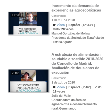
Incremento da demanda de 
experiencias agroecolóxicas
12' 33''
Conferencia
1 de xul. de 2020
Vídeo
|
Español
(12' 33'') |
Visto:
28
veces
Manuel González de Molina
Presidente da Sociedade Española de
Historia Agraria
A estratexia de alimentación 
saudable e sostible 2018-2020 
do Concello de Madrid. 
Avaliación de dous anos de 
execución
7' 46''
Conferencia
1 de xul. de 2020
Vídeo
|
Español
(7' 46'') | Visto:
19
veces
Julia del Valle
Coordinadora da área de
agroecoloxía e desenvolvemento
rural, Germinando