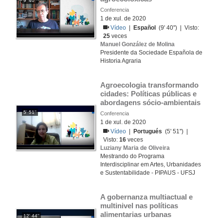
9' 40''
Conferencia
1 de xul. de 2020
Vídeo
|
Español
(9' 40'') | Visto:
25
veces
Manuel González de Molina
Presidente da Sociedade Española de
Historia Agraria
Agroecologia transformando 
cidades: Políticas públicas e 
abordagens sócio-ambientais
5' 51''
Conferencia
1 de xul. de 2020
Vídeo
|
Portugués
(5' 51'') |
Visto:
16
veces
Luziany Maria de Oliveira
Mestrando do Programa
Interdisciplinar em Artes, Urbanidades
e Sustentabilidade - PIPAUS - UFSJ
A gobernanza multiactual e 
multinivel nas políticas 
alimentarias urbanas
12' 44''