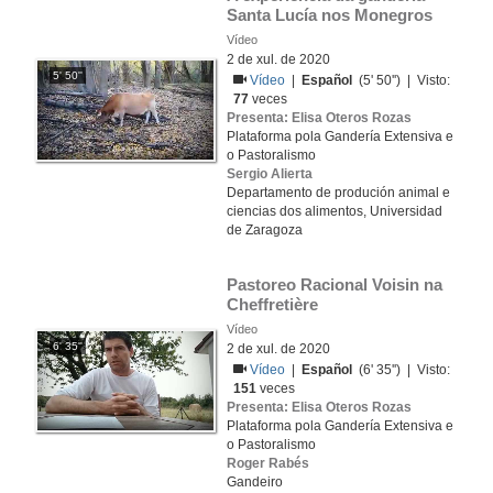
Santa Lucía nos Monegros
Vídeo
2 de xul. de 2020
5' 50''
Vídeo
|
Español
(5' 50'') | Visto:
77
veces
Presenta: Elisa Oteros Rozas
Plataforma pola Gandería Extensiva e
o Pastoralismo
Sergio Alierta
Departamento de produción animal e
ciencias dos alimentos, Universidad
de Zaragoza
Pastoreo Racional Voisin na 
Cheffretière
Vídeo
6' 35''
2 de xul. de 2020
Vídeo
|
Español
(6' 35'') | Visto:
151
veces
Presenta: Elisa Oteros Rozas
Plataforma pola Gandería Extensiva e
o Pastoralismo
Roger Rabés
Gandeiro