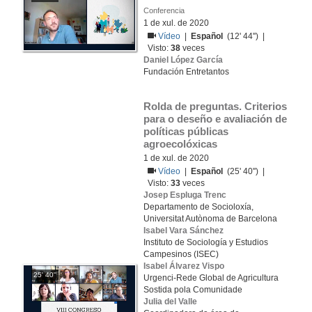
Conferencia
1 de xul. de 2020
Vídeo
|
Español
(12' 44'') |
Visto:
38
veces
Daniel López García
Fundación Entretantos
Rolda de preguntas. Criterios 
para o deseño e avaliación de 
políticas públicas 
agroecolóxicas
1 de xul. de 2020
Vídeo
|
Español
(25' 40'') |
Visto:
33
veces
Josep Espluga Trenc
Departamento de Socioloxía,
Universitat Autònoma de Barcelona
Isabel Vara Sánchez
Instituto de Sociología y Estudios
Campesinos (ISEC)
Isabel Álvarez Vispo
25' 40''
Urgenci-Rede Global de Agricultura
Sostida pola Comunidade
Julia del Valle