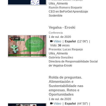
Ultra_Alimento
Ramón Romero Boquete
CEO en BeForGet Aprendizaje
Sostenible
Vegalsa - Eroski
Conferencia
1 de xul. de 2020
12' 06''
Vídeo
|
Español
(12' 06'') |
Visto:
36
veces
Presenta: Lucas Requejo
Ultra_Alimento
Gabriela González
Directora de Responsabilidade Social
de Vegalsa-Eroski
Rolda de preguntas. 
Alimentación e 
Sustentabilidade nas 
empresas. Retos e 
Oportunidades
1 de xul. de 2020
Vídeo
|
Español
(44' 50'') |