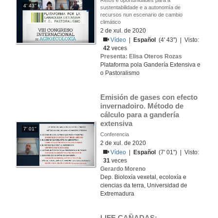
Retos e oportunidades para a
4' 43''
sustentabilidade e a autonomía de
recursos nun escenario de cambio
climático
2 de xul. de 2020
Vídeo
|
Español
(4' 43'') | Visto:
42
veces
Presenta: Elisa Oteros Rozas
Plataforma pola Gandería Extensiva e
o Pastoralismo
Emisión de gases con efecto 
invernadoiro. Método de 
cálculo para a gandería 
extensiva
7' 01''
Conferencia
2 de xul. de 2020
Vídeo
|
Español
(7' 01'') | Visto:
31
veces
Gerardo Moreno
Dep. Bioloxía vexetal, ecoloxía e
ciencias da terra, Universidad de
Extremadura
LIFE CAÑADAS: 