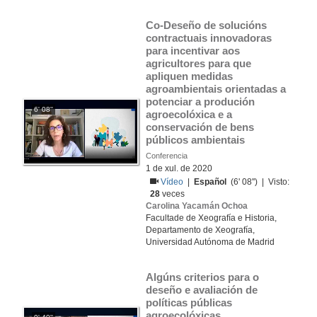
Co-Deseño de solucións 
contractuais innovadoras 
para incentivar aos 
agricultores para que 
apliquen medidas 
agroambientais orientadas a 
potenciar a produción 
6' 08''
agroecolóxica e a 
conservación de bens 
públicos ambientais
Conferencia
1 de xul. de 2020
Vídeo
|
Español
(6' 08'') | Visto:
28
veces
Carolina Yacamán Ochoa
Facultade de Xeografía e Historia,
Departamento de Xeografía,
Universidad Autónoma de Madrid
Algúns criterios para o 
deseño e avaliación de 
políticas públicas 
agroecolóxicas