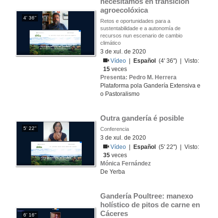
necesitamos en transición 
agroecolóxica
4' 36''
Retos e oportunidades para a
sustentabilidade e a autonomía de
recursos nun escenario de cambio
climático
3 de xul. de 2020
Vídeo
|
Español
(4' 36'') | Visto:
15
veces
Presenta: Pedro M. Herrera
Plataforma pola Gandería Extensiva e
o Pastoralismo
Outra gandería é posible
5' 22''
Conferencia
3 de xul. de 2020
Vídeo
|
Español
(5' 22'') | Visto:
35
veces
Mónica Fernández
De Yerba
Gandería Poultree: manexo 
holístico de pitos de carne en 
Cáceres
6' 16''