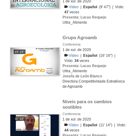
1 de xul. de 2020
Vídeo
|
Español
(9' 47'') | Visto:
47
veces
Presenta: Lucas Requejo
Ultra_Alimento
Grupo Agroamb
Conferencia
1 de xul. de 2020
16' 16''
Vídeo
|
Español
(16' 16'') |
Visto:
34
veces
Presenta: Lucas Requejo
Ultra_Alimento
Josefa de León Blanco
Directora Competitividade Estratéxica
de Agroamb
Niveis para os cambios 
sostibles
Conferencia
11' 14''
1 de xul. de 2020
Vídeo
|
Español
(11' 14'') | Visto:
44
veces
Presenta: Lucas Requejo