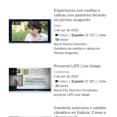
Experiencia con ovellas e 
cabras con pastoreo dirixido 
no pirineo aragonés
3' 15''
Vídeo
2 de xul. de 2020
Vídeo
|
Español
(3' 15'') | Visto:
58
veces
María Bueno González
Gandeira de ovellas e cabras no
Pirineo Aragonés
Proxecto LIFE Live-Adapt
5' 36''
Conferencia
2 de xul. de 2020
Vídeo
|
Español
(5' 36'') | Visto:
25
veces
María Pía Sánchez Fernández
proyecto LIFE Live-Adapt
Gandería extensiva e cambio 
climático en Galicia: Como o 