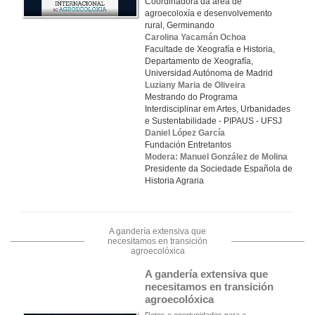
Coordinadora da área de
agroecoloxía e desenvolvemento
rural, Germinando
Carolina Yacamán Ochoa
Facultade de Xeografía e Historia,
Departamento de Xeografía,
Universidad Autónoma de Madrid
Luziany Maria de Oliveira
Mestrando do Programa
Interdisciplinar em Artes, Urbanidades
e Sustentabilidade - PIPAUS - UFSJ
Daniel López García
Fundación Entretantos
Modera: Manuel González de Molina
Presidente da Sociedade Española de
Historia Agraria
A gandería extensiva que
necesitamos en transición
agroecolóxica
A gandería extensiva que 
necesitamos en transición 
agroecolóxica