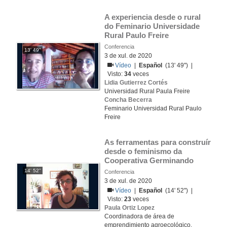
A experiencia desde o rural 
do Feminario Universidade 
Rural Paulo Freire
Conferencia
13' 49''
3 de xul. de 2020
Vídeo
|
Español
(13' 49'') |
Visto:
34
veces
Lidia Gutierrez Cortés
Universidad Rural Paula Freire
Concha Becerra
Feminario Universidad Rural Paulo
Freire
As ferramentas para construír 
desde o feminismo da 
Cooperativa Germinando
14' 52''
Conferencia
3 de xul. de 2020
Vídeo
|
Español
(14' 52'') |
Visto:
23
veces
Paula Ortiz Lopez
Coordinadora de área de
emprendimiento agroecológico,