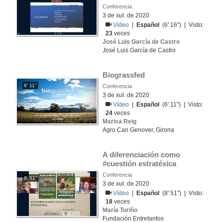
Conferencia
3 de xul. de 2020
Vídeo
|
Español
(6' 16'') | Visto:
23
veces
José Luis García de Castro
José Luis García de Castro
Biograssfed
6' 11''
Conferencia
3 de xul. de 2020
Vídeo
|
Español
(6' 11'') | Visto:
24
veces
Marisa Reig
Agro Can Genover, Girona
A diferenciación como 
#cuestión estratéxica
Conferencia
8' 51''
3 de xul. de 2020
Vídeo
|
Español
(8' 51'') | Visto:
18
veces
María Turiño
Fundación Entretantos