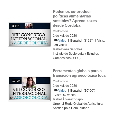
Podemos co-producir 
políticas alimentarias 
sostibles? Aprendizaxes 
desde Córdoba
8' 22''
Conferencia
1 de xul. de 2020
Vídeo
|
Español
(8' 22'') | Visto:
29
veces
Isabel Vara Sánchez
Instituto de Sociología y Estudios
Campesinos (ISEC)
Ferramentas globais para a 
transición agroecolóxica local
10' 00''
Conferencia
1 de xul. de 2020
Vídeo
|
Español
(10' 00'') |
Visto:
42
veces
Isabel Álvarez Vispo
Urgenci-Rede Global de Agricultura
Sostida pola Comunidade