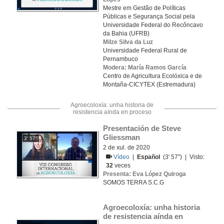
Mestre em Gestão de Políticas
Públicas e Segurança Social pela
Universidade Federal do Recôncavo
da Bahia (UFRB)
Milze Silva da Luz
Universidade Federal Rural de
Pernambuco
Modera: María Ramos García
Centro de Agricultura Ecolóxica e de
Montaña-CICYTEX (Estremadura)
Agroecoloxía: unha historia de
resistencia aínda en proceso
Presentación de Steve 
Gliessman
3' 57''
2 de xul. de 2020
Vídeo
|
Español
(3' 57'') | Visto:
32
veces
Presenta: Eva López Quiroga
SOMOS TERRA S.C.G
Agroecoloxía: unha historia 
de resistencia aínda en 