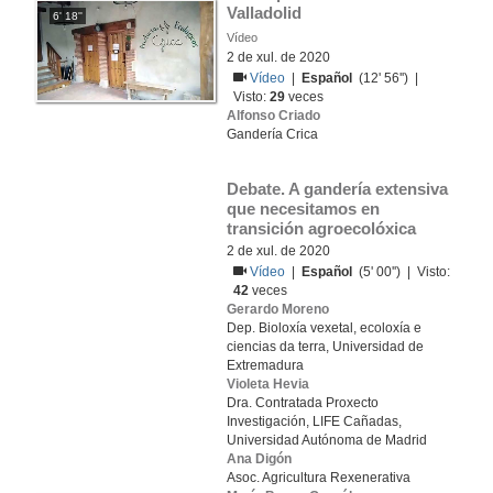
Valladolid
6' 18''
Vídeo
2 de xul. de 2020
Vídeo
|
Español
(12' 56'') |
Visto:
29
veces
Alfonso Criado
Gandería Crica
Debate. A gandería extensiva 
que necesitamos en 
transición agroecolóxica
2 de xul. de 2020
Vídeo
|
Español
(5' 00'') | Visto:
42
veces
Gerardo Moreno
Dep. Bioloxía vexetal, ecoloxía e
ciencias da terra, Universidad de
Extremadura
Violeta Hevia
Dra. Contratada Proxecto
Investigación, LIFE Cañadas,
Universidad Autónoma de Madrid
Ana Digón
Asoc. Agricultura Rexenerativa