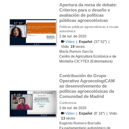
Apertura da mesa de debate: 
Criterios para o deseño e 
avaliación de políticas 
públicas agroecolóxicas
37' 52''
Políticas públicas agroecolóxicas a escala
autonómica
2 de xul. de 2020
Vídeo
|
Español
(37' 52'') |
Visto:
19
veces
María Ramos García
Centro de Agricultura Ecolóxica e de
Montaña-CICYTEX (Estremadura)
Contribución do Grupo 
Operativo AgroecologiCAM 
ao desenvolvemento de 
políticas agroecolóxicas da 
6' 16''
Comunidad de Madrid
Conferencia
2 de xul. de 2020
Vídeo
|
Español
(6' 16'') | Visto:
13
veces
Eugenio Romero Borrallo
Ex-parlamentario autonómico de