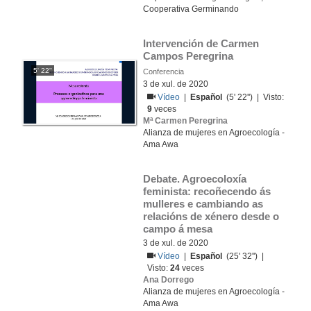
Cooperativa Germinando
Intervención de Carmen 
Campos Peregrina
5' 22''
Conferencia
3 de xul. de 2020
Vídeo
|
Español
(5' 22'') | Visto:
9
veces
Mª Carmen Peregrina
Alianza de mujeres en Agroecología -
Ama Awa
Debate. Agroecoloxía 
feminista: recoñecendo ás 
mulleres e cambiando as 
relacións de xénero desde o 
campo á mesa
3 de xul. de 2020
Vídeo
|
Español
(25' 32'') |
Visto:
24
veces
Ana Dorrego
Alianza de mujeres en Agroecología -
Ama Awa