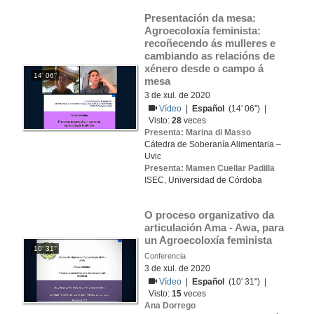
Presentación da mesa: 
Agroecoloxía feminista: 
recoñecendo ás mulleres e 
cambiando as relacións de 
xénero desde o campo á 
14' 06''
mesa
3 de xul. de 2020
Vídeo
|
Español
(14' 06'') |
Visto:
28
veces
Presenta: Marina di Masso
Cátedra de Soberanía Alimentaria –
Uvic
Presenta: Mamen Cuellar Padilla
ISEC, Universidad de Córdoba
O proceso organizativo da 
articulación Ama - Awa, para 
un Agroecoloxía feminista
10' 31''
Conferencia
3 de xul. de 2020
Vídeo
|
Español
(10' 31'') |
Visto:
15
veces
Ana Dorrego