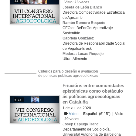
44' 50''
Visto:
23
veces
Josefa de León Blanco
Directora Competitividade Estratéxica
de Agroamb
Ramón Romero Boquete
CEO en BeForGet Aprendizaje
Sostenible
Gabriela González
Directora de Responsabilidade Social
de Vegalsa-Eroski
Modera: Lucas Requejo
Ultra_Alimento
Criterios para o deseño e avaliación
de políticas públicas agroecolóxicas
Friccións entre comunidades 
epistémicas como obstáculo 
ás políticas agroecológicas 
6' 15''
en Cataluña
1 de xul. de 2020
Vídeo
|
Español
(6' 15'') | Visto:
29
veces
Josep Espluga Trenc
Departamento de Socioloxía,
Universitat Autònoma de Barcelona