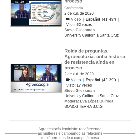
proceso
41' 49''
Conferencia
2 de xul. de 2020
Vídeo
|
Español
(41' 49'') |
Visto:
62
veces
Steve Gliessman
University California Santa Cruz
Rolda de preguntas. 
Agroecoloxía: unha historia 
de resistencia aínda en 
proceso
42' 39''
2 de xul. de 2020
Vídeo
|
Español
(42' 39'') |
Visto:
17
veces
Steve Gliessman
University California Santa Cruz
Modera: Eva López Quiroga
SOMOS TERRA S.C.G
Agroecoloxía feminista: recoñecendo
ás mulleres e cambiando as relacións
de xénero desde o campo á mesa