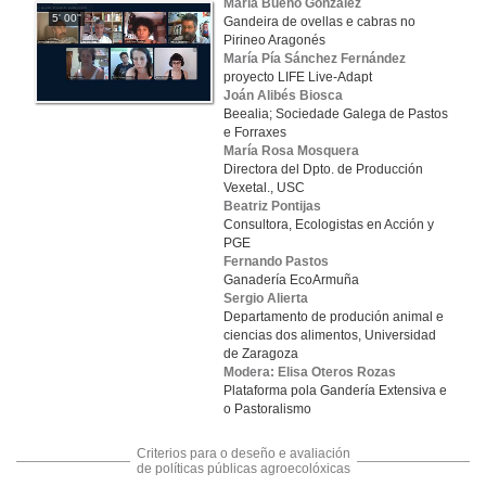
María Bueno González
5' 00''
Gandeira de ovellas e cabras no
Pirineo Aragonés
María Pía Sánchez Fernández
proyecto LIFE Live-Adapt
Joán Alibés Biosca
Beealia; Sociedade Galega de Pastos
e Forraxes
María Rosa Mosquera
Directora del Dpto. de Producción
Vexetal., USC
Beatriz Pontijas
Consultora, Ecologistas en Acción y
PGE
Fernando Pastos
Ganadería EcoArmuña
Sergio Alierta
Departamento de produción animal e
ciencias dos alimentos, Universidad
de Zaragoza
Modera: Elisa Oteros Rozas
Plataforma pola Gandería Extensiva e
o Pastoralismo
Criterios para o deseño e avaliación
de políticas públicas agroecolóxicas