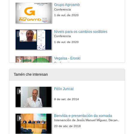
Grupo Agroamb
Conferencia
1 de xul. de 2020
Niveis para os cambios sostibles
Conferencia
1 de xul. de 2020
Vegalsa - Eroski
Conferencia
1 de xul. de 2020
Tamén che interesan
Rolda de preguntas. Alimentación e Sustentabilidade nas empresas. Retos e Oportunidades
Félix Juncal
1 de xul. de 2020
9 de set. de 2014
Friccións entre comunidades epistémicas como obstáculo ás políticas agroecológicas en Cataluña
Benvida e presentación da xornada
Intervención de Jesús Manuel Míguez, Decano da Facultade de Bioloxía
1 de xul. de 2020
20 de abr. de 2018