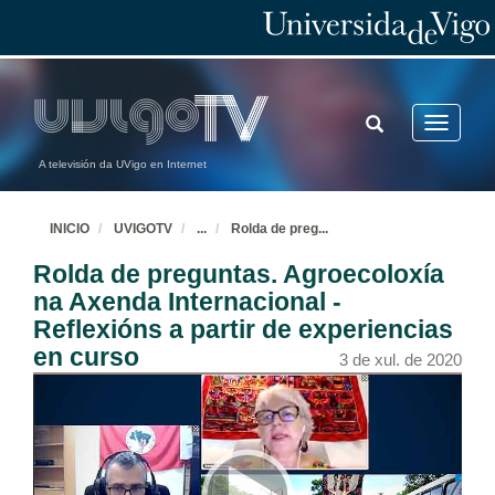
TOGGLE
Toggle
SEARCH
navigatio
A televisión da UVigo en Internet
INICIO
UVIGOTV
...
Rolda de preg
...
Rolda de preguntas. Agroecoloxía
na Axenda Internacional -
Reflexións a partir de experiencias
en curso
3 de xul. de 2020