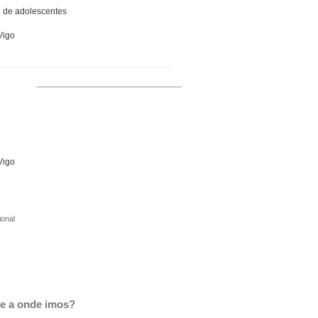
g de adolescentes
Vigo
Vigo
ional
e a onde imos?