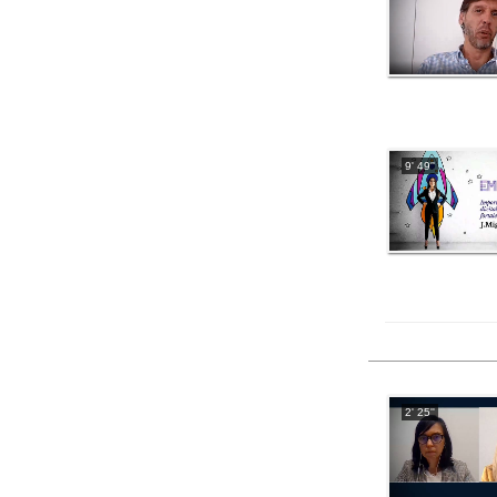
9' 49''
2' 25''