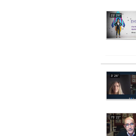
23' 29''
3' 26''
75' 22''