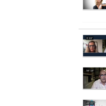
3' 03''
56' 16''
43' 31''