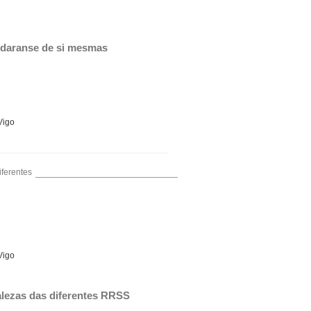
oidaranse de si mesmas
Vigo
iferentes
Vigo
talezas das diferentes RRSS