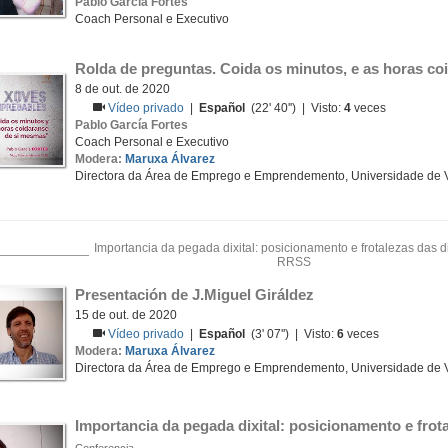
Pablo García Fortes
Coach Personal e Executivo
Rolda de preguntas. Coida os minutos, e as horas c
8 de out. de 2020
Vídeo privado
|
Español
(22' 40'') | Visto:
4
veces
Pablo García Fortes
Coach Personal e Executivo
Modera:
Maruxa Álvarez
Directora da Área de Emprego e Emprendemento, Universidade de 
Importancia da pegada dixital: posicionamento e frotalezas das d
RRSS
Presentación de J.Miguel Giráldez
15 de out. de 2020
Vídeo privado
|
Español
(3' 07'') | Visto:
6
veces
Modera:
Maruxa Álvarez
Directora da Área de Emprego e Emprendemento, Universidade de 
Importancia da pegada dixital: posicionamento e fro