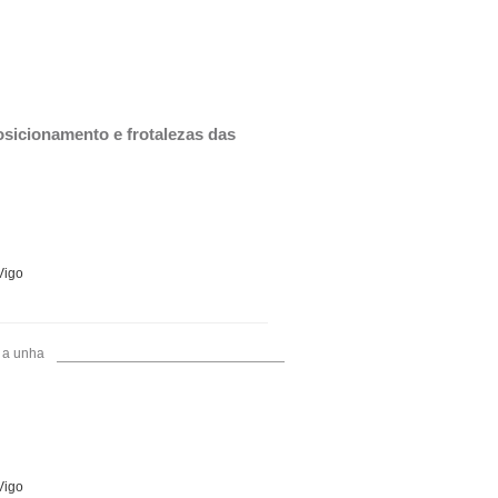
osicionamento e frotalezas das 
Vigo
 a unha
Vigo