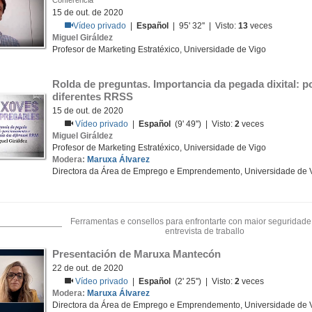
Conferencia
15 de out. de 2020
Vídeo privado
|
Español
| 95' 32'' | Visto:
13
veces
Miguel Giráldez
Profesor de Marketing Estratéxico, Universidade de Vigo
Rolda de preguntas. Importancia da pegada dixital: p
diferentes RRSS
15 de out. de 2020
Vídeo privado
|
Español
(9' 49'') | Visto:
2
veces
Miguel Giráldez
Profesor de Marketing Estratéxico, Universidade de Vigo
Modera:
Maruxa Álvarez
Directora da Área de Emprego e Emprendemento, Universidade de 
Ferramentas e consellos para enfrontarte con maior seguridade
entrevista de traballo
Presentación de Maruxa Mantecón
22 de out. de 2020
Vídeo privado
|
Español
(2' 25'') | Visto:
2
veces
Modera:
Maruxa Álvarez
Directora da Área de Emprego e Emprendemento, Universidade de 