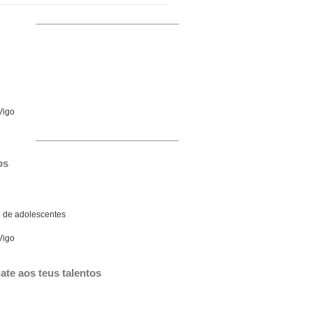
Vigo
os
g de adolescentes
Vigo
ate aos teus talentos