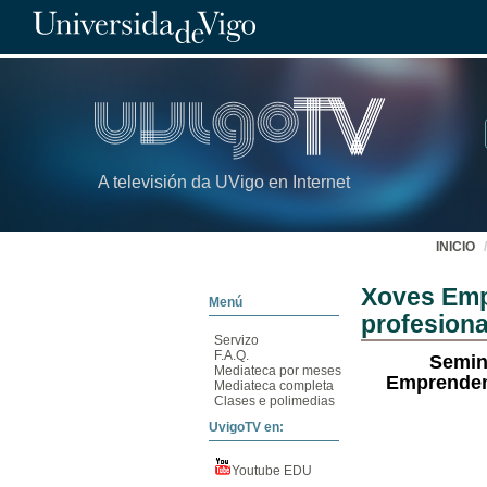
A televisión da UVigo en Internet
INICIO
Xoves Empr
Menú
profesiona
Servizo
F.A.Q.
Semin
Mediateca por meses
Emprendeme
Mediateca completa
Clases e polimedias
UvigoTV en:
Youtube EDU