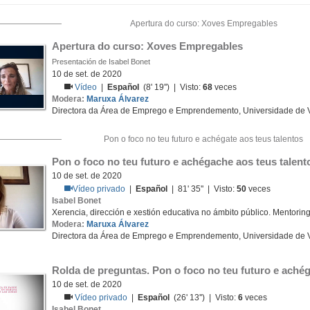
Apertura do curso: Xoves Empregables
Apertura do curso: Xoves Empregables
Presentación de Isabel Bonet
10 de set. de 2020
Vídeo
|
Español
(8' 19'') | Visto:
68
veces
Modera:
Maruxa Álvarez
Directora da Área de Emprego e Emprendemento, Universidade de 
Pon o foco no teu futuro e achégate aos teus talentos
Pon o foco no teu futuro e achégache aos teus talent
10 de set. de 2020
Vídeo privado
|
Español
| 81' 35'' | Visto:
50
veces
Isabel Bonet
Xerencia, dirección e xestión educativa no ámbito público. Mentorin
Modera:
Maruxa Álvarez
Directora da Área de Emprego e Emprendemento, Universidade de 
Rolda de preguntas. Pon o foco no teu futuro e achég
10 de set. de 2020
Vídeo privado
|
Español
(26' 13'') | Visto:
6
veces
Isabel Bonet