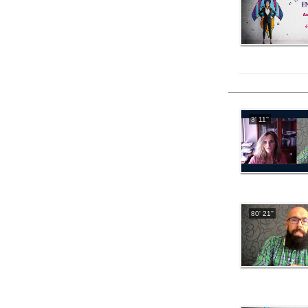
3' 11''
80' 21''