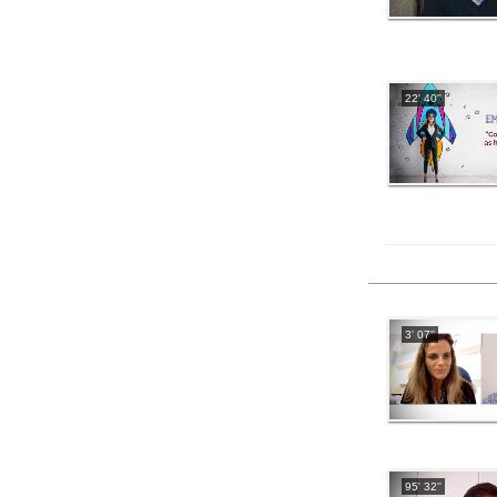
22' 40''
3' 07''
95' 32''