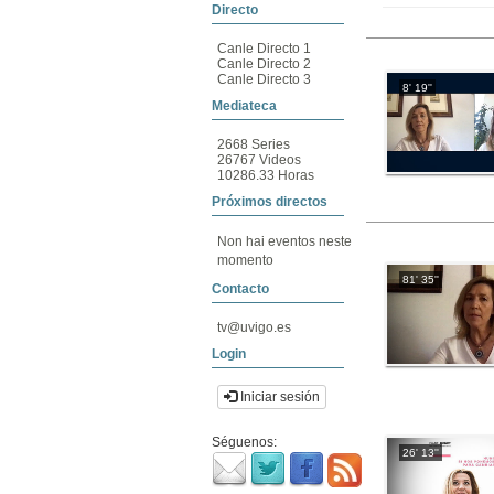
Directo
Canle Directo 1
Canle Directo 2
Canle Directo 3
8' 19''
Mediateca
2668 Series
26767 Videos
10286.33 Horas
Próximos directos
Non hai eventos neste
momento
81' 35''
Contacto
tv@uvigo.es
Login
Iniciar sesión
Séguenos:
26' 13''