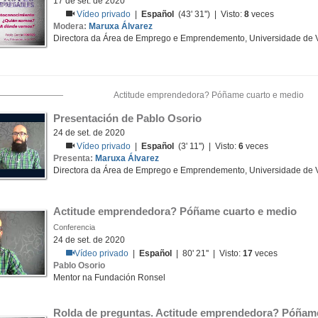
17 de set. de 2020
Vídeo privado
|
Español
(43' 31'') | Visto:
8
veces
Modera:
Maruxa Álvarez
Directora da Área de Emprego e Emprendemento, Universidade de 
Actitude emprendedora? Póñame cuarto e medio
Presentación de Pablo Osorio
24 de set. de 2020
Vídeo privado
|
Español
(3' 11'') | Visto:
6
veces
Presenta:
Maruxa Álvarez
Directora da Área de Emprego e Emprendemento, Universidade de 
Actitude emprendedora? Póñame cuarto e medio
Conferencia
24 de set. de 2020
Vídeo privado
|
Español
| 80' 21'' | Visto:
17
veces
Pablo Osorio
Mentor na Fundación Ronsel
Rolda de preguntas. Actitude emprendedora? Póñame