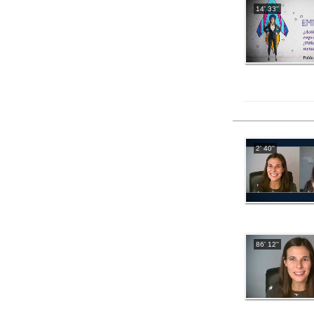
14' 33''
2' 40''
86' 12''