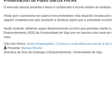
Presentación de Pablo García Fortes
O mercado laboral presente e futuro é complicado e incerto debido ás medid
Aínda que o panorama non parece moi prometedor, esta situación xerada polo c
adquirir competencias que axudarán a destacar agora que a actividade económi
Neste contexto, débense seguir desenvolvendo accións que permitan manter e, 
Emprendemento (AEE) da Universidade de Vigo pon en marcha unha serie de w
casa.
i18n.one.Series:
Xoves Empregables. Comeza a conta atrás para lanzar a túa ca
Presenta:
Maruxa Álvarez
Directora da Área de Emprego e Emprendemento, Universidade de Vigo