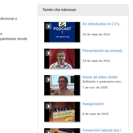
15 de out. de 2020
Tamén che interesan
Rolda de preguntas. Importancia da pegada dixital: posicionamento e frotalezas das diferentes RRSS
ofesional e
An introduction to CV’s, letters, and job searching
15 de out. de 2020
 e
16 de maio de 2012
gabilidade desde
Presentación de Maruxa Mantecón
Presentación da xornada
22 de out. de 2020
23 de maio de 2011
Ferramentas e consellos para enfrontarte con maior seguridade a unha entrevista de traballo
Conferencia
Imaxe de vídeo dixital
22 de out. de 2020
Definición e parámetros dunha imaxe dixital. Resolución e Aspecto. Profundidade da cor. Compresión. Frame por segundo. Entrelazado. Campos, cadros
7 de nov. de 2005
Rolda de preguntas. Ferramentas e consellos para enfrontarte con maior seguridade a unha entrevista de traballo
Inauguración
22 de out. de 2020
8 de maio de 2010
Presentación de Belén Varela
A inserción laboral dos licenciados en Ciencias do Mar: a carreira investigadora
2 de nov. de 2020