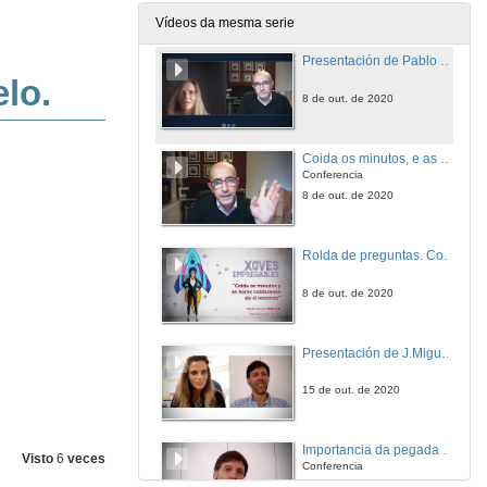
1 de out. de 2020
Vídeos da mesma serie
Presentación de Pablo García Fortes
8 de out. de 2020
Coida os minutos, e as horas coidaranse de si mesmas
Conferencia
8 de out. de 2020
Rolda de preguntas. Coida os minutos, e as horas coidaranse de si mesmas
8 de out. de 2020
Presentación de J.Miguel Giráldez
15 de out. de 2020
Importancia da pegada dixital: posicionamento e frotalezas das diferentes RRSS
Visto
6
veces
Conferencia