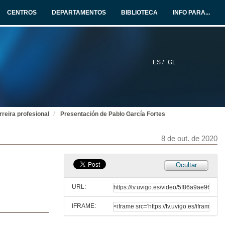
24 de set. de 2020
CENTROS
DEPARTAMENTOS
BIBLIOTECA
INFO PARA...
Actitude emprendedora? Póñame cuarto e medio
Conferencia
24 de set. de 2020
ES /
GL
Rolda de preguntas. Actitude emprendedora? Póñame cuarto e medio
24 de set. de 2020
reira profesional
Presentación de Pablo García Fortes
Presentación de Elena Huerga
1 de out. de 2020
8 de out. de 2020
Curriculo 10. Aprende a venderte
Ocultar
Conferencia
1 de out. de 2020
URL:
IFRAME:
Rolda de preguntas. Curriculo 10. Aprende a venderte